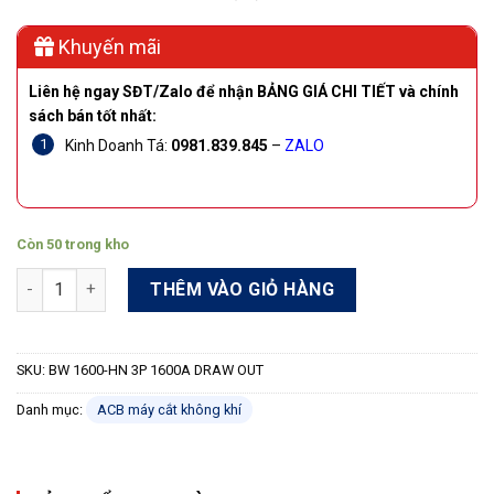
Khuyến mãi
Liên hệ ngay SĐT/Zalo để nhận BẢNG GIÁ CHI TIẾT và chính
sách bán tốt nhất:
Kinh Doanh Tá:
0981.839.845
–
ZALO
Còn 50 trong kho
Máy cắt ACB Shihlin BW 1600-HN 3P 1600A DRAW OUT 85kA số 
THÊM VÀO GIỎ HÀNG
SKU:
BW 1600-HN 3P 1600A DRAW OUT
Danh mục:
ACB máy cắt không khí