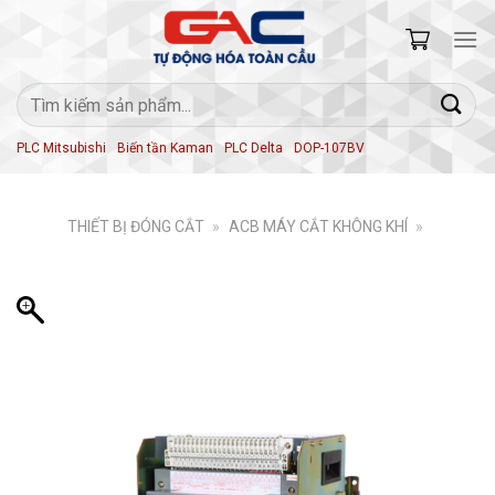
Skip
to
content
Tìm
kiếm:
PLC Mitsubishi
Biến tần Kaman
PLC Delta
DOP-107BV
THIẾT BỊ ĐÓNG CẮT
»
ACB MÁY CẮT KHÔNG KHÍ
»