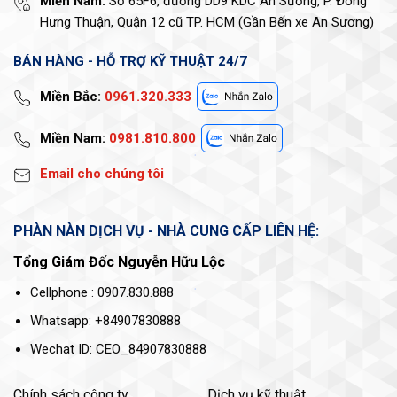
Miền Nam:
Số 65F6, đường DD9 KDC An Sương, P. Đông
Hưng Thuận, Quận 12 cũ TP. HCM (Gần Bến xe An Sương)
BÁN HÀNG - HỖ TRỢ KỸ THUẬT 24/7
Miền Bắc:
0961.320.333
Miền Nam:
0981.810.800
Email cho chúng tôi
PHÀN NÀN DỊCH VỤ - NHÀ CUNG CẤP LIÊN HỆ:
Tổng Giám Đốc Nguyễn Hữu Lộc
Cellphone : 0907.830.888
Whatsapp: +84907830888
Wechat ID: CEO_84907830888
Chính sách công ty
Dịch vụ kỹ thuật