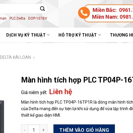
Miền Bắc:
0961.
Miền Nam:
0981
aman
PLC Delta
DOP-107BV
DỊCH VỤ KỸ THUẬT
HỖ TRỢ KỸ THUẬT
THƯƠNG H
DELTA ĐÀI LOAN
»
Màn hình tích hợp PLC TP04P-1
Liên hệ
Màn hình tích hợp PLC TP04P-16TP1R là dòng màn hình tíc
của Delta mang đến sự tiện lợi khi sử dụng để vừa lập trình đ
thiết kế giao diện HMI.
Màn hình tích hợp PLC TP04P-16TP1R số lượng
THÊM VÀO GIỎ HÀNG