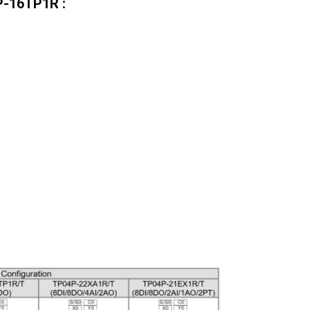
4P-16TP1R :