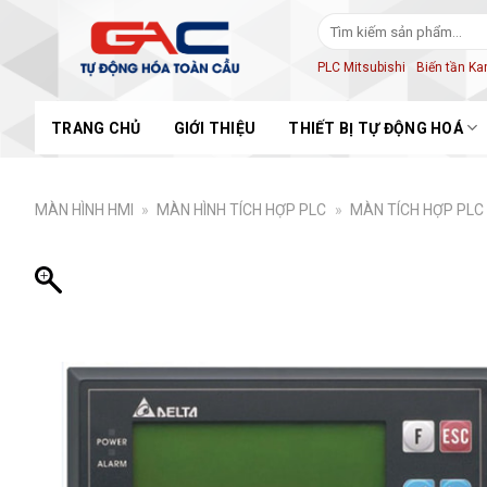
Skip
Tìm
to
kiếm:
content
PLC Mitsubishi
Biến tần K
TRANG CHỦ
GIỚI THIỆU
THIẾT BỊ TỰ ĐỘNG HOÁ
MÀN HÌNH HMI
»
MÀN HÌNH TÍCH HỢP PLC
»
MÀN TÍCH HỢP PLC 