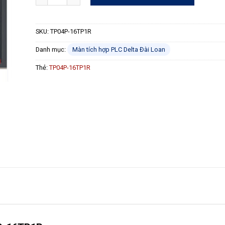
SKU:
TP04P-16TP1R
Danh mục:
Màn tích hợp PLC Delta Đài Loan
Thẻ:
TP04P-16TP1R