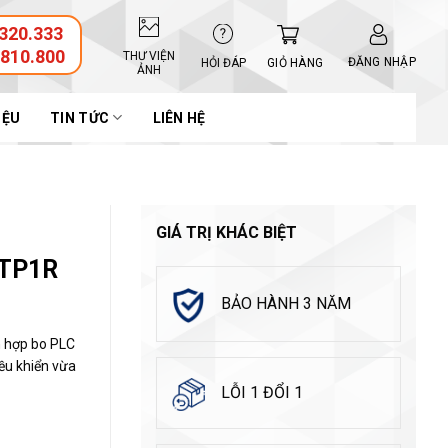
320.333
.810.800
THƯ VIỆN
ĐĂNG NHẬP
GIỎ HÀNG
HỎI ĐÁP
ẢNH
IỆU
TIN TỨC
LIÊN HỆ
GIÁ TRỊ KHÁC BIỆT
6TP1R
BẢO HÀNH 3 NĂM
h hợp bo PLC
iều khiển vừa
LỖI 1 ĐỔI 1