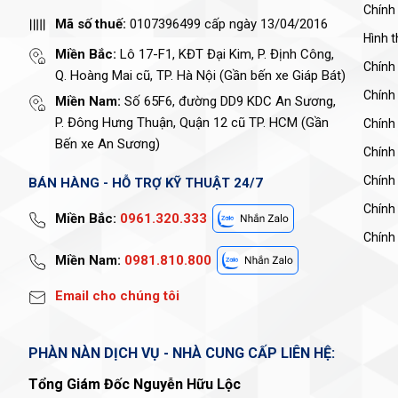
Chính
Mã số thuế:
0107396499 cấp ngày 13/04/2016
Hình 
Miền Bắc:
Lô 17-F1, KĐT Đại Kim, P. Định Công,
Chính
Q. Hoàng Mai cũ, TP. Hà Nội (Gần bến xe Giáp Bát)
Chính
Miền Nam:
Số 65F6, đường DD9 KDC An Sương,
P. Đông Hưng Thuận, Quận 12 cũ TP. HCM (Gần
Chính 
Bến xe An Sương)
Chính
Chính
BÁN HÀNG - HỖ TRỢ KỸ THUẬT 24/7
Chính
Miền Bắc:
0961.320.333
Chính 
Miền Nam:
0981.810.800
Email cho chúng tôi
PHÀN NÀN DỊCH VỤ - NHÀ CUNG CẤP LIÊN HỆ:
Tổng Giám Đốc Nguyễn Hữu Lộc