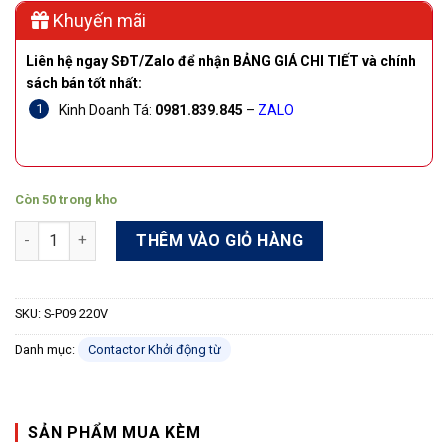
Khuyến mãi
Liên hệ ngay SĐT/Zalo để nhận BẢNG GIÁ CHI TIẾT và chính
sách bán tốt nhất:
Kinh Doanh Tá:
0981.839.845
–
ZALO
Còn 50 trong kho
Khởi động từ Shihlin S-P09 220V 9A 4kW số lượng
THÊM VÀO GIỎ HÀNG
SKU:
S-P09 220V
Danh mục:
Contactor Khởi động từ
SẢN PHẨM MUA KÈM