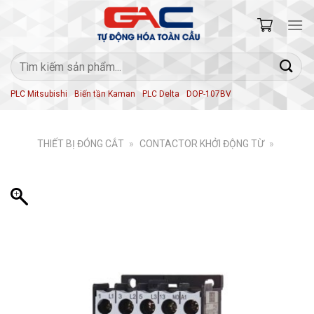
Skip
to
content
Tìm
kiếm:
PLC Mitsubishi
Biến tần Kaman
PLC Delta
DOP-107BV
THIẾT BỊ ĐÓNG CẮT
»
CONTACTOR KHỞI ĐỘNG TỪ
»