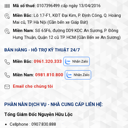
Mã số thuế:
0107396499 cấp ngày 13/04/2016
Miền Bắc:
Lô 17-F1, KĐT Đại Kim, P. Định Công, Q. Hoàng
Mai cũ, TP. Hà Nội (Gần bến xe Giáp Bát)
Miền Nam:
Số 65F6, đường DD9 KDC An Sương, P. Đông
Hưng Thuận, Quận 12 cũ TP. HCM (Gần Bến xe An Sương)
BÁN HÀNG - HỖ TRỢ KỸ THUẬT 24/7
Miền Bắc:
0961.320.333
Miền Nam:
0981.810.800
Email cho chúng tôi
PHÀN NÀN DỊCH VỤ - NHÀ CUNG CẤP LIÊN HỆ:
Tổng Giám Đốc Nguyễn Hữu Lộc
Cellphone : 0907.830.888