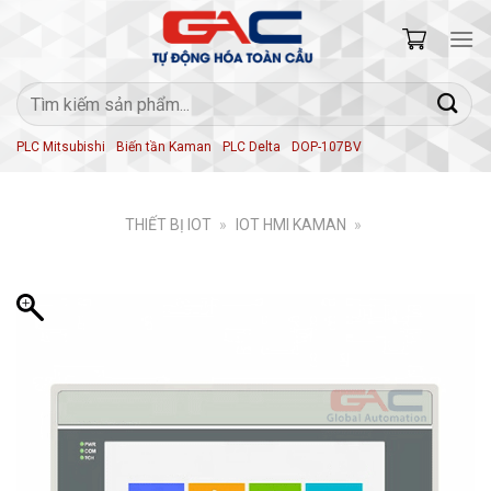
Skip
to
content
Tìm
kiếm:
PLC Mitsubishi
Biến tần Kaman
PLC Delta
DOP-107BV
THIẾT BỊ IOT
»
IOT HMI KAMAN
»