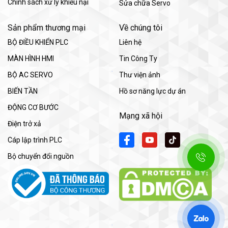
Chính sách xử lý khiếu nại
Sửa chữa Servo
Sản phẩm thương mại
Về chúng tôi
BỘ ĐIỀU KHIỂN PLC
Liên hệ
MÀN HÌNH HMI
Tin Công Ty
BỘ AC SERVO
Thư viện ảnh
BIẾN TẦN
Hồ sơ năng lực dự án
ĐỘNG CƠ BƯỚC
Mạng xã hội
Điện trở xả
Cáp lập trình PLC
Bộ chuyển đổi nguồn