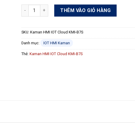
Kaman HMI IOT Cloud KMI-B7S số lượng
THÊM VÀO GIỎ HÀNG
SKU:
Kaman HMI IOT Cloud KMI-B7S
Danh mục:
IOT HMI Kaman
Thẻ:
Kaman HMI IOT Cloud KMI-B7S