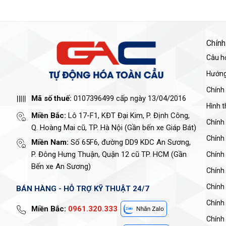
Chính
Câu h
Hướng
Chính
Mã số thuế:
0107396499 cấp ngày 13/04/2016
Hình 
Miền Bắc:
Lô 17-F1, KĐT Đại Kim, P. Định Công,
Chính
Q. Hoàng Mai cũ, TP. Hà Nội (Gần bến xe Giáp Bát)
Chính
Miền Nam:
Số 65F6, đường DD9 KDC An Sương,
P. Đông Hưng Thuận, Quận 12 cũ TP. HCM (Gần
Chính 
Bến xe An Sương)
Chính
Chính
BÁN HÀNG - HỖ TRỢ KỸ THUẬT 24/7
Chính
Miền Bắc:
0961.320.333
Chính 