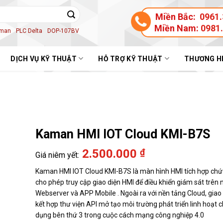
Miền Bắc:
0961.
Miền Nam:
0981
aman
PLC Delta
DOP-107BV
DỊCH VỤ KỸ THUẬT
HỖ TRỢ KỸ THUẬT
THƯƠNG H
Kaman HMI IOT Cloud KMI-B7S
2.500.000
₫
Kaman HMI IOT Cloud KMI-B7S là màn hình HMI tích hợp chứ
cho phép truy cập giao diện HMI để điều khiển giám sát trên 
Webserver và APP Mobile . Ngoài ra với nền tảng Cloud, gi
kết hợp thư viện API mở tạo môi trường phát triển linh hoạt 
dụng bên thứ 3 trong cuộc cách mạng công nghiệp 4.0