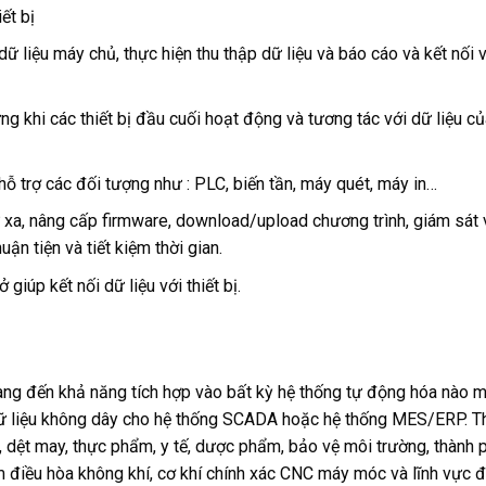
ết bị
 liệu máy chủ, thực hiện thu thập dữ liệu và báo cáo và kết nối v
g khi các thiết bị đầu cuối hoạt động và tương tác với dữ liệu của
hỗ trợ các đối tượng như : PLC, biến tần, máy quét, máy in…
 xa, nâng cấp firmware, download/upload chương trình, giám sát 
ận tiện và tiết kiệm thời gian.
giúp kết nối dữ liệu với thiết bị.
ang đến khả năng tích hợp vào bất kỳ hệ thống tự động hóa nào 
 dữ liệu không dây cho hệ thống SCADA hoặc hệ thống MES/ERP. Th
, dệt may, thực phẩm, y tế, dược phẩm, bảo vệ môi trường, thành 
tâm điều hòa không khí, cơ khí chính xác CNC máy móc và lĩnh vực đ