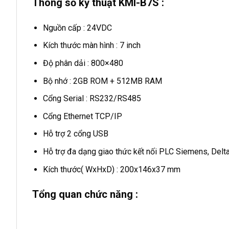
Thông số kỹ thuật KMI-B7S :
Nguồn cấp : 24VDC
Kích thước màn hình : 7 inch
Độ phân dải : 800×480
Bộ nhớ : 2GB ROM + 512MB RAM
Cổng Serial : RS232/RS485
Cổng Ethernet TCP/IP
Hỗ trợ 2 cổng USB
Hỗ trợ đa dạng giao thức kết nối PLC Siemens, Delta
Kích thước( WxHxD) : 200x146x37 mm
Tổng quan chức năng :