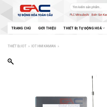
Skip
Tìm
to
kiếm:
content
PLC Mitsubishi
Biến tần K
TRANG CHỦ
GIỚI THIỆU
THIẾT BỊ TỰ ĐỘNG HOÁ
THIẾT BỊ IOT
»
IOT HMI KAMAN
»