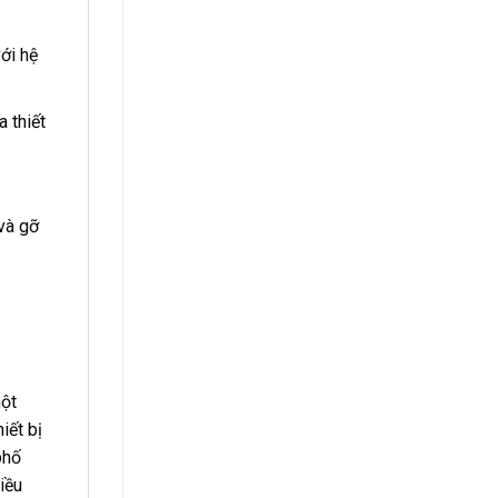
ới hệ
 thiết
và gỡ
một
iết bị
phố
iều