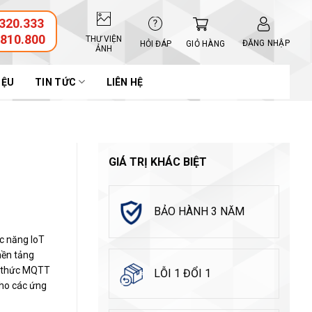
320.333
.810.800
THƯ VIỆN
ĐĂNG NHẬP
GIỎ HÀNG
HỎI ĐÁP
ẢNH
IỆU
TIN TỨC
LIÊN HỆ
GIÁ TRỊ KHÁC BIỆT
BẢO HÀNH 3 NĂM
c năng IoT
nền tảng
ao thức MQTT
LỖI 1 ĐỔI 1
cho các ứng