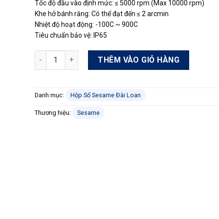
Tốc độ đầu vào định mức: ≤ 5000 rpm (Max 10000 rpm)
Khe hở bánh răng: Có thể đạt đến ≤ 2 arcmin
Nhiệt độ hoạt động: -100C ~ 900C
Tiêu chuẩn bảo vệ: IP65
Hộp số Seasame PUR-60-5-P1 số lượng
THÊM VÀO GIỎ HÀNG
Danh mục:
Hộp Số Sesame Đài Loan
Thương hiệu:
Sesame