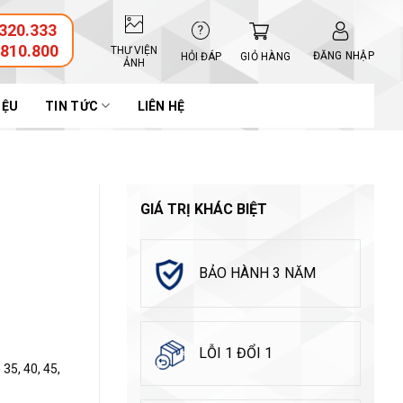
320.333
.810.800
THƯ VIỆN
ĐĂNG NHẬP
GIỎ HÀNG
HỎI ĐÁP
ẢNH
IỆU
TIN TỨC
LIÊN HỆ
GIÁ TRỊ KHÁC BIỆT
BẢO HÀNH 3 NĂM
LỖI 1 ĐỔI 1
, 35, 40, 45,