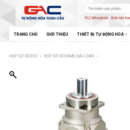
Skip
Tìm
to
kiếm:
content
PLC Mitsubishi
Biến tần K
TRANG CHỦ
GIỚI THIỆU
THIẾT BỊ TỰ ĐỘNG HOÁ
HỘP SỐ SERVO
»
HỘP SỐ SESAME ĐÀI LOAN
»