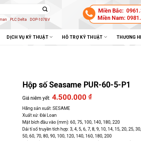
Miền Bắc:
0961.
Miền Nam:
0981
aman
PLC Delta
DOP-107BV
DỊCH VỤ KỸ THUẬT
HỖ TRỢ KỸ THUẬT
THƯƠNG H
Hộp số Seasame PUR-60-5-P1
4.500.000
₫
Hãng sản xuất: SESAME
Xuất xứ: Đài Loan
Mặt bích đầu vào (mm): 60, 75, 100, 140, 180, 220
Dải tỉ số truyền tích hợp: 3, 4, 5, 6, 7, 8, 9, 10, 14, 15, 20, 25, 30
50, 60, 70, 80, 90, 100, 120, 140, 160, 180, 200