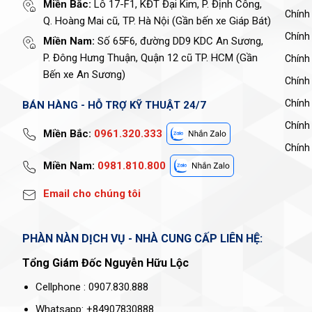
Miền Bắc:
Lô 17-F1, KĐT Đại Kim, P. Định Công,
Chính
Q. Hoàng Mai cũ, TP. Hà Nội (Gần bến xe Giáp Bát)
Chính
Miền Nam:
Số 65F6, đường DD9 KDC An Sương,
P. Đông Hưng Thuận, Quận 12 cũ TP. HCM (Gần
Chính 
Bến xe An Sương)
Chính
Chính
BÁN HÀNG - HỖ TRỢ KỸ THUẬT 24/7
Chính
Miền Bắc:
0961.320.333
Chính 
Miền Nam:
0981.810.800
Email cho chúng tôi
PHÀN NÀN DỊCH VỤ - NHÀ CUNG CẤP LIÊN HỆ:
Tổng Giám Đốc Nguyễn Hữu Lộc
Cellphone : 0907.830.888
Whatsapp: +84907830888