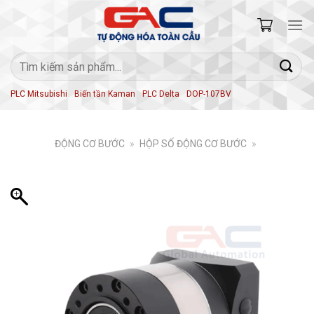
Skip
to
content
Tìm
kiếm:
PLC Mitsubishi
Biến tần Kaman
PLC Delta
DOP-107BV
ĐỘNG CƠ BƯỚC
»
HỘP SỐ ĐỘNG CƠ BƯỚC
»