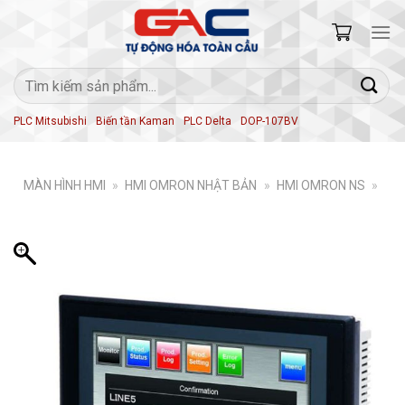
Skip
to
content
Tìm
kiếm:
PLC Mitsubishi
Biến tần Kaman
PLC Delta
DOP-107BV
MÀN HÌNH HMI
»
HMI OMRON NHẬT BẢN
»
HMI OMRON NS
»