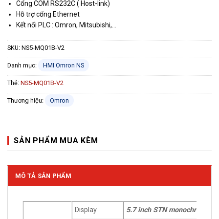
Cổng COM RS232C ( Host-link)
Hỗ trợ cổng Ethernet
Kết nối PLC : Omron, Mitsubishi,…
SKU:
NS5-MQ01B-V2
Danh mục:
HMI Omron NS
Thẻ:
NS5-MQ01B-V2
Thương hiệu:
Omron
SẢN PHẨM MUA KÈM
MÔ TẢ SẢN PHẨM
Display
5.7 inch STN monochrome