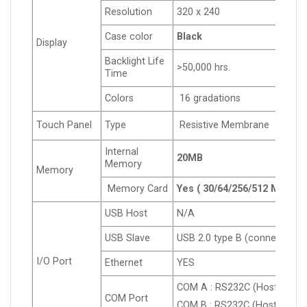
Resolution
320 x 240
Case color
Black
Display
Backlight Life
>50,000 hrs.
Time
Colors
16 gradations
Touch Panel
Type
Resistive Membrane
Internal
20MB
Memory
Memory
Memory Card
Yes ( 30/64/256/512 MB)
USB Host
N/A
USB Slave
USB 2.0 type B (connect CX-
I/O Port
Ethernet
YES
COM A : RS232C (Host Link)
COM Port
COM B : RS232C (Host Link)