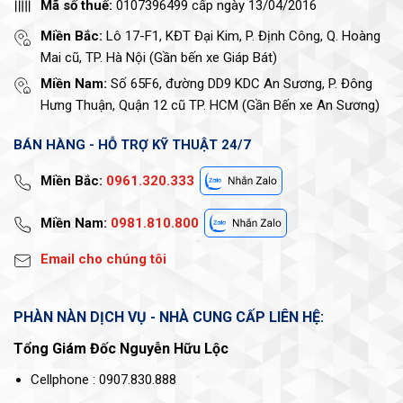
Mã số thuế:
0107396499 cấp ngày 13/04/2016
Miền Bắc:
Lô 17-F1, KĐT Đại Kim, P. Định Công, Q. Hoàng
Mai cũ, TP. Hà Nội (Gần bến xe Giáp Bát)
Miền Nam:
Số 65F6, đường DD9 KDC An Sương, P. Đông
Hưng Thuận, Quận 12 cũ TP. HCM (Gần Bến xe An Sương)
BÁN HÀNG - HỖ TRỢ KỸ THUẬT 24/7
Miền Bắc:
0961.320.333
Miền Nam:
0981.810.800
Email cho chúng tôi
PHÀN NÀN DỊCH VỤ - NHÀ CUNG CẤP LIÊN HỆ:
Tổng Giám Đốc Nguyễn Hữu Lộc
Cellphone : 0907.830.888