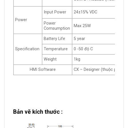
Input Power
24±15% VDC
Power
Power
Max 25W
Comsumption
Battery Life
5 year
Specification
Temperature
0 -50 độ C
Weight
1kg
HMI Software
CX – Designer (thuộc phần 
Bản vẽ kích thước :