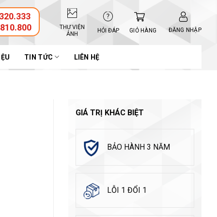
320.333
.810.800
THƯ VIỆN
ĐĂNG NHẬP
GIỎ HÀNG
HỎI ĐÁP
ẢNH
IỆU
TIN TỨC
LIÊN HỆ
GIÁ TRỊ KHÁC BIỆT
BẢO HÀNH 3 NĂM
LỖI 1 ĐỔI 1