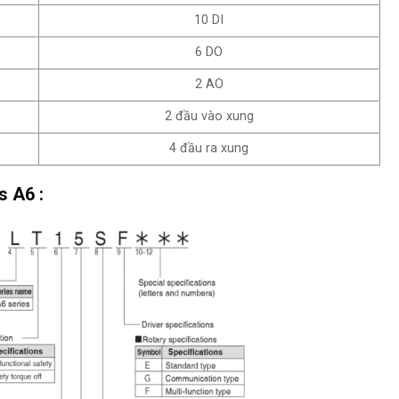
10 DI
6 DO
2 AO
2 đầu vào xung
4 đầu ra xung
 A6 :