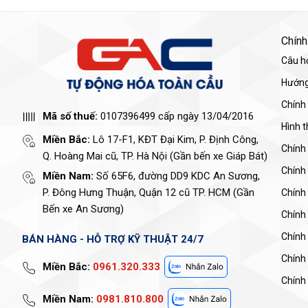
Chính
Câu h
Hướng
Chính
Mã số thuế:
0107396499 cấp ngày 13/04/2016
Hình 
Miền Bắc:
Lô 17-F1, KĐT Đại Kim, P. Định Công,
Chính
Q. Hoàng Mai cũ, TP. Hà Nội (Gần bến xe Giáp Bát)
Chính
Miền Nam:
Số 65F6, đường DD9 KDC An Sương,
P. Đông Hưng Thuận, Quận 12 cũ TP. HCM (Gần
Chính 
Bến xe An Sương)
Chính
Chính
BÁN HÀNG - HỖ TRỢ KỸ THUẬT 24/7
Chính
Miền Bắc:
0961.320.333
Chính 
Miền Nam:
0981.810.800