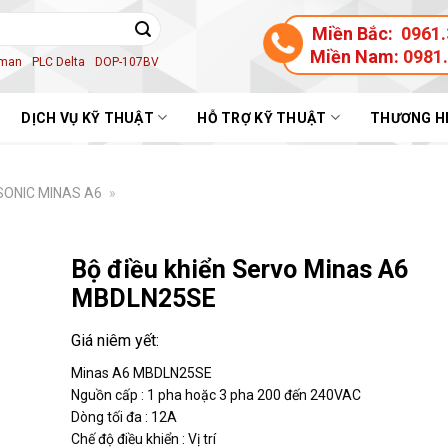
Miền Bắc:
0961.
Miền Nam:
0981
aman
PLC Delta
DOP-107BV
DỊCH VỤ KỸ THUẬT
HỖ TRỢ KỸ THUẬT
THƯƠNG H
ONIC MINAS A6
»
Bộ điều khiển Servo Minas A6
MBDLN25SE
Minas A6 MBDLN25SE
Nguồn cấp : 1 pha hoặc 3 pha 200 đến 240VAC
Dòng tối đa : 12A
Chế độ điều khiển : Vị trí