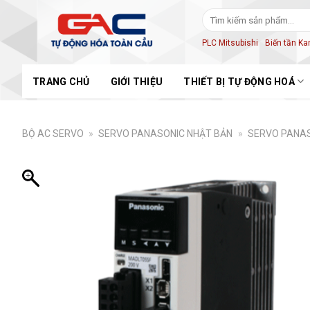
Skip
Tìm
to
kiếm:
content
PLC Mitsubishi
Biến tần K
TRANG CHỦ
GIỚI THIỆU
THIẾT BỊ TỰ ĐỘNG HOÁ
BỘ AC SERVO
»
SERVO PANASONIC NHẬT BẢN
»
SERVO PANAS