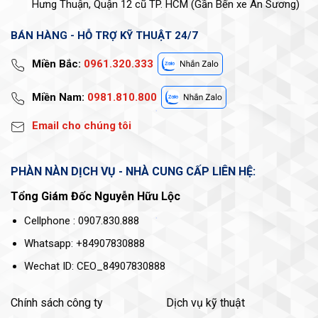
Hưng Thuận, Quận 12 cũ TP. HCM (Gần Bến xe An Sương)
BÁN HÀNG - HỖ TRỢ KỸ THUẬT 24/7
Miền Bắc:
0961.320.333
Miền Nam:
0981.810.800
Email cho chúng tôi
PHÀN NÀN DỊCH VỤ - NHÀ CUNG CẤP LIÊN HỆ:
Tổng Giám Đốc Nguyễn Hữu Lộc
Cellphone : 0907.830.888
Whatsapp: +84907830888
Wechat ID: CEO_84907830888
Chính sách công ty
Dịch vụ kỹ thuật