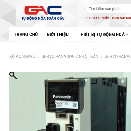
Skip
Tìm
to
kiếm:
content
PLC Mitsubishi
Biến tần K
TRANG CHỦ
GIỚI THIỆU
THIẾT BỊ TỰ ĐỘNG HOÁ
BỘ AC SERVO
»
SERVO PANASONIC NHẬT BẢN
»
SERVO PANAS