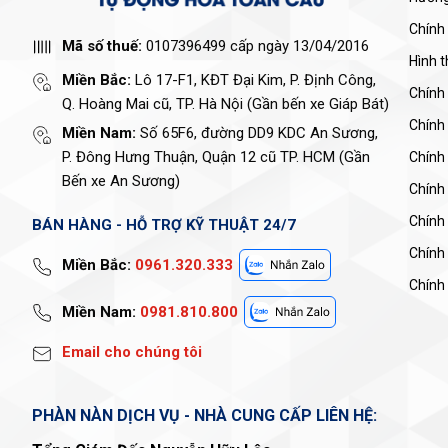
Chính
Mã số thuế:
0107396499 cấp ngày 13/04/2016
Hình 
Miền Bắc:
Lô 17-F1, KĐT Đại Kim, P. Định Công,
Chính
Q. Hoàng Mai cũ, TP. Hà Nội (Gần bến xe Giáp Bát)
Chính
Miền Nam:
Số 65F6, đường DD9 KDC An Sương,
P. Đông Hưng Thuận, Quận 12 cũ TP. HCM (Gần
Chính 
Bến xe An Sương)
Chính
Chính
BÁN HÀNG - HỖ TRỢ KỸ THUẬT 24/7
Chính
Miền Bắc:
0961.320.333
Chính 
Miền Nam:
0981.810.800
Email cho chúng tôi
PHÀN NÀN DỊCH VỤ - NHÀ CUNG CẤP LIÊN HỆ: