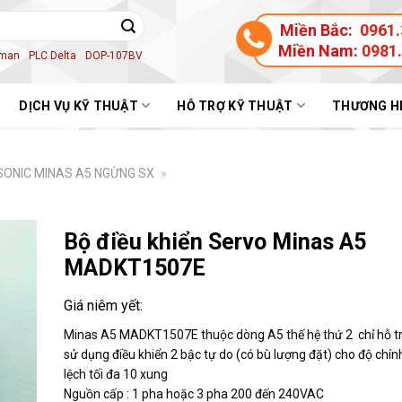
Miền Bắc:
0961.
Miền Nam:
0981
aman
PLC Delta
DOP-107BV
DỊCH VỤ KỸ THUẬT
HỖ TRỢ KỸ THUẬT
THƯƠNG H
ONIC MINAS A5 NGỪNG SX
»
Bộ điều khiển Servo Minas A5
MADKT1507E
Minas A5 MADKT1507E thuộc dòng A5 thế hệ thứ 2 chỉ hỗ trợ 
sử dụng điều khiển 2 bậc tự do (có bù lượng đặt) cho độ chín
lệch tối đa 10 xung
Nguồn cấp : 1 pha hoặc 3 pha 200 đến 240VAC