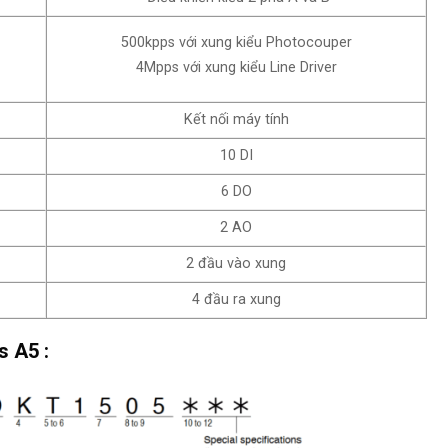
500kpps với xung kiểu Photocouper
4Mpps với xung kiểu Line Driver
Kết nối máy tính
10 DI
6 DO
2 AO
2 đầu vào xung
4 đầu ra xung
 A5 :