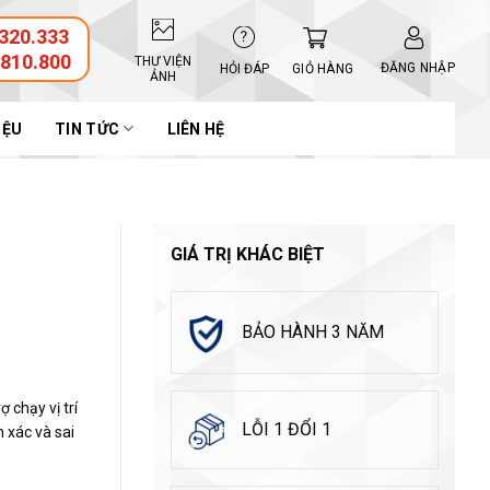
320.333
.810.800
THƯ VIỆN
ĐĂNG NHẬP
GIỎ HÀNG
HỎI ĐÁP
ẢNH
IỆU
TIN TỨC
LIÊN HỆ
GIÁ TRỊ KHÁC BIỆT
BẢO HÀNH 3 NĂM
chạy vị trí
LỖI 1 ĐỔI 1
h xác và sai