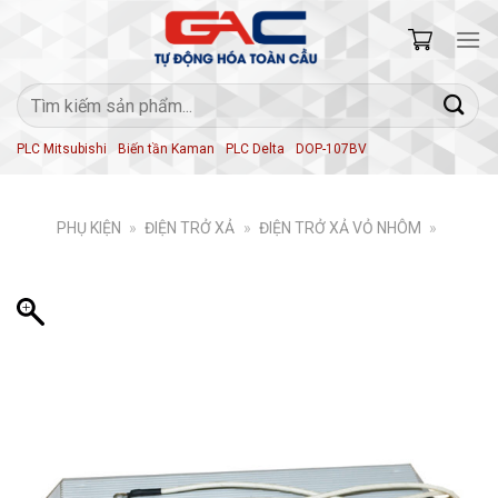
Skip
to
content
Tìm
kiếm:
PLC Mitsubishi
Biến tần Kaman
PLC Delta
DOP-107BV
PHỤ KIỆN
»
ĐIỆN TRỞ XẢ
»
ĐIỆN TRỞ XẢ VỎ NHÔM
»