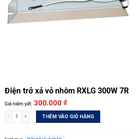
Điện trở xả vỏ nhôm RXLG 300W 7R
300.000
₫
Điện trở xả vỏ nhôm RXLG 300W 7R số lượng
THÊM VÀO GIỎ HÀNG