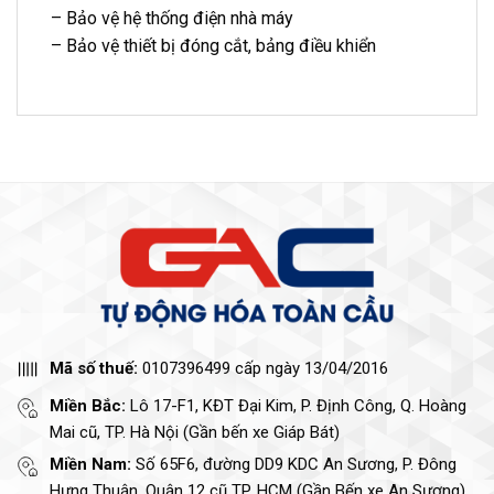
– Bảo vệ hệ thống điện nhà máy
– Bảo vệ thiết bị đóng cắt, bảng điều khiển
Mã số thuế:
0107396499 cấp ngày 13/04/2016
Miền Bắc:
Lô 17-F1, KĐT Đại Kim, P. Định Công, Q. Hoàng
Mai cũ, TP. Hà Nội (Gần bến xe Giáp Bát)
Miền Nam:
Số 65F6, đường DD9 KDC An Sương, P. Đông
Hưng Thuận, Quận 12 cũ TP. HCM (Gần Bến xe An Sương)