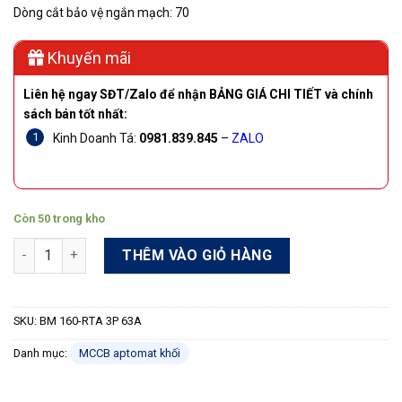
Dòng cắt bảo vệ ngắn mạch: 70
Khuyến mãi
Liên hệ ngay SĐT/Zalo để nhận BẢNG GIÁ CHI TIẾT và chính
sách bán tốt nhất:
Kinh Doanh Tá:
0981.839.845
–
ZALO
Còn 50 trong kho
Cầu dao tự động khối lớn MCCB Shihlin BM 160-RTA 3P 63A 70
THÊM VÀO GIỎ HÀNG
SKU:
BM 160-RTA 3P 63A
Danh mục:
MCCB aptomat khối