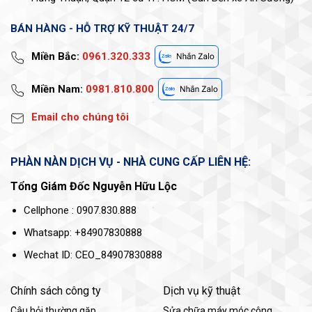
BÁN HÀNG - HỖ TRỢ KỸ THUẬT 24/7
Miền Bắc:
0961.320.333
Miền Nam:
0981.810.800
Email cho chúng tôi
PHÀN NÀN DỊCH VỤ - NHÀ CUNG CẤP LIÊN HỆ:
Tổng Giám Đốc Nguyễn Hữu Lộc
Cellphone : 0907.830.888
Whatsapp: +84907830888
Wechat ID: CEO_84907830888
Chính sách công ty
Dịch vụ kỹ thuật
Câu hỏi thường gặp
Sửa chữa máy móc công