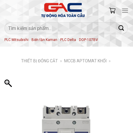
Skip
to
content
Tìm
kiếm:
PLC Mitsubishi
Biến tần Kaman
PLC Delta
DOP-107BV
THIẾT BỊ ĐÓNG CẮT
»
MCCB APTOMAT KHỐI
»