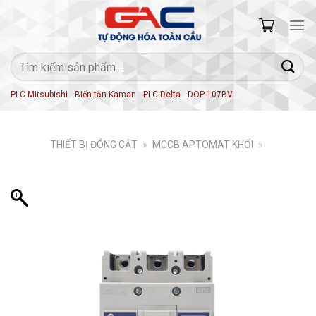
Skip
to
content
Tìm
kiếm:
PLC Mitsubishi
Biến tần Kaman
PLC Delta
DOP-107BV
THIẾT BỊ ĐÓNG CẮT
»
MCCB APTOMAT KHỐI
»