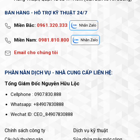
BÁN HÀNG - HỖ TRỢ KỸ THUẬT 24/7
Miền Bắc:
0961.320.333
Miền Nam:
0981.810.800
Email cho chúng tôi
PHÀN NÀN DỊCH VỤ - NHÀ CUNG CẤP LIÊN HỆ:
Tổng Giám Đốc Nguyễn Hữu Lộc
Cellphone : 0907.830.888
Whatsapp: +84907830888
Wechat ID: CEO_84907830888
Chính sách công ty
Dịch vụ kỹ thuật
Câu hỏi thường gặp
Sửa chữa máy móc công