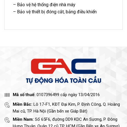
– Bảo vệ hệ thống điện nhà máy
– Bảo vệ thiết bị đóng cắt, bảng điều khiển
Mã số thuế:
0107396499 cấp ngày 13/04/2016
Miền Bắc:
Lô 17-F1, KĐT Đại Kim, P. Định Công, Q. Hoàng
Mai cũ, TP. Hà Nội (Gần bến xe Giáp Bát)
Miền Nam:
Số 65F6, đường DD9 KDC An Sương, P. Đông
Hưng Thuận, Quận 12 cũ TP. HCM (Gần Bến xe An Sương)