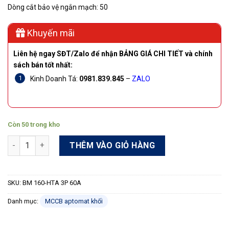
Dòng cắt bảo vệ ngắn mạch: 50
Khuyến mãi
Liên hệ ngay SĐT/Zalo để nhận BẢNG GIÁ CHI TIẾT và chính
sách bán tốt nhất:
Kinh Doanh Tá:
0981.839.845
–
ZALO
Còn 50 trong kho
Cầu dao bảo vệ động cơ MCCB Shihlin BM 160-HTA 3P 60A 50k
THÊM VÀO GIỎ HÀNG
SKU:
BM 160-HTA 3P 60A
Danh mục:
MCCB aptomat khối