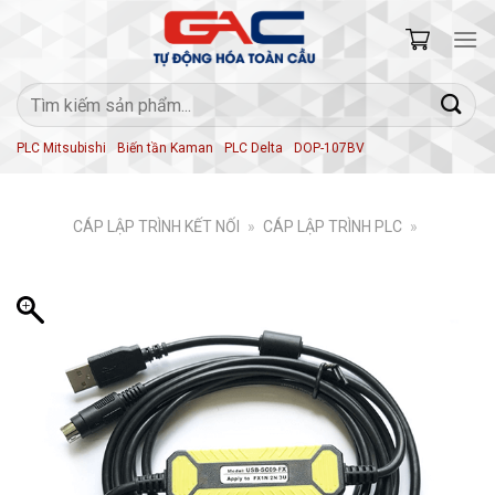
Skip
to
content
Tìm
kiếm:
PLC Mitsubishi
Biến tần Kaman
PLC Delta
DOP-107BV
CÁP LẬP TRÌNH KẾT NỐI
»
CÁP LẬP TRÌNH PLC
»