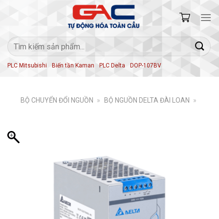
Skip
to
content
Tìm
kiếm:
PLC Mitsubishi
Biến tần Kaman
PLC Delta
DOP-107BV
BỘ CHUYỂN ĐỔI NGUỒN
»
BỘ NGUỒN DELTA ĐÀI LOAN
»