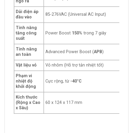
ngõ ra
Dải điện áp
85-276VAC (Universal AC Input)
đầu vào
Tính năng
tăng công
Power Boost
150%
trong 7 giây
suất
Tính năng
Advanced Power Boost (
APB
)
an toàn
Vật liệu vỏ
Vỏ nhôm (Hỗ trợ tản nhiệt tốt)
Phạm vi
nhiệt độ
Cực rộng, từ
-40°C
khởi động
Kích thước
(Rộng x Cao
60 x 124 x 117 mm
x Sâu)