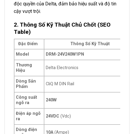
độc quyền của Delta, đảm bảo hiệu suất và độ tin
cậy vượt trội.
2. Thông Số Kỹ Thuật Chủ Chốt (SEO
Table)
Đặc Điểm
Thông Số Kỹ Thuật
Model
DRM-24V240W1PN
Thương
Delta Electronics
Hiệu
Dòng Sản
CliQ M DIN Rail
Phẩm
Công suất
240W
ngõ ra
Điện áp ngõ
24VDC
(Vdc)
ra
Dòng điện
10A
(Ampe)