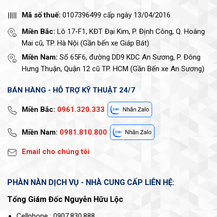
Mã số thuế:
0107396499 cấp ngày 13/04/2016
Miền Bắc:
Lô 17-F1, KĐT Đại Kim, P. Định Công, Q. Hoàng
Mai cũ, TP. Hà Nội (Gần bến xe Giáp Bát)
Miền Nam:
Số 65F6, đường DD9 KDC An Sương, P. Đông
Hưng Thuận, Quận 12 cũ TP. HCM (Gần Bến xe An Sương)
BÁN HÀNG - HỖ TRỢ KỸ THUẬT 24/7
Miền Bắc:
0961.320.333
Miền Nam:
0981.810.800
Email cho chúng tôi
PHÀN NÀN DỊCH VỤ - NHÀ CUNG CẤP LIÊN HỆ:
Tổng Giám Đốc Nguyễn Hữu Lộc
Cellphone : 0907.830.888