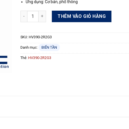
Ứng dụng: Cơ bản, phổ thông
Biến tần HNC HV390-2R2G3 số lượng
THÊM VÀO GIỎ HÀNG
SKU:
HV390-2R2G3
Danh mục:
BIẾN TẦN
Thẻ:
HV390-2R2G3