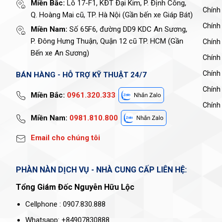
Miền Bắc:
Lô 17-F1, KĐT Đại Kim, P. Định Công,
Chính
Q. Hoàng Mai cũ, TP. Hà Nội (Gần bến xe Giáp Bát)
Chính
Miền Nam:
Số 65F6, đường DD9 KDC An Sương,
P. Đông Hưng Thuận, Quận 12 cũ TP. HCM (Gần
Chính 
Bến xe An Sương)
Chính
Chính
BÁN HÀNG - HỖ TRỢ KỸ THUẬT 24/7
Chính
Miền Bắc:
0961.320.333
Chính 
Miền Nam:
0981.810.800
Email cho chúng tôi
PHÀN NÀN DỊCH VỤ - NHÀ CUNG CẤP LIÊN HỆ:
Tổng Giám Đốc Nguyễn Hữu Lộc
Cellphone : 0907.830.888
Whatsapp: +84907830888