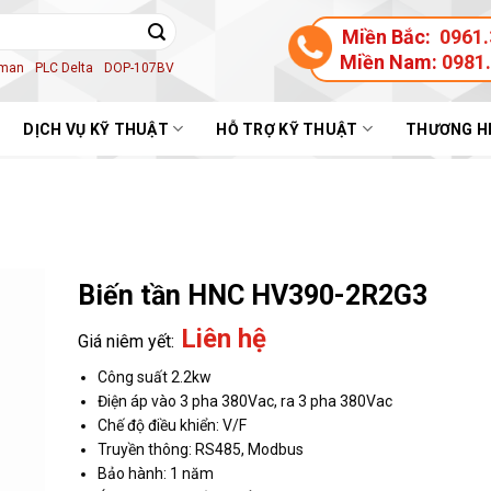
Miền Bắc:
0961.
Miền Nam:
0981
aman
PLC Delta
DOP-107BV
DỊCH VỤ KỸ THUẬT
HỖ TRỢ KỸ THUẬT
THƯƠNG H
Biến tần HNC HV390-2R2G3
Liên hệ
Công suất 2.2kw
Điện áp vào 3 pha 380Vac, ra 3 pha 380Vac
Chế độ điều khiển: V/F
Truyền thông: RS485, Modbus
Bảo hành: 1 năm