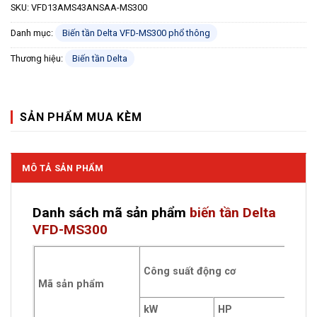
SKU:
VFD13AMS43ANSAA-MS300
Danh mục:
Biến tần Delta VFD-MS300 phổ thông
Thương hiệu:
Biến tần Delta
SẢN PHẨM MUA KÈM
MÔ TẢ SẢN PHẨM
Danh sách mã sản phẩm
biến tần Delta
VFD-MS300
Dòng
Công suất động cơ
ngõ 
Mã sản phẩm
mức
kW
HP
A