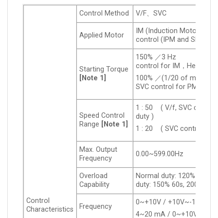
Control Method
V/F、SVC
IM (Induction Motor), Si
Applied Motor
control (IPM and SPM)
150% ／3 Hz ( V
control for IM，Heavy dut
Starting Torque
[Note 1]
100% ／(1/20 of motor rat
SVC control for PM，Heav
1 : 50 ( V/f, SVC contro
Speed Control
duty )
Range
[Note 1]
1 : 20 ( SVC control fo
Max. Output
0.00~599.00Hz
Frequency
Overload
Normal duty: 120% 60s, 
Capability
duty: 150% 60s, 200% 3s
Control
0~+10V / +10V~-10V
Frequency
Characteristics
4~20 mA / 0~+10V