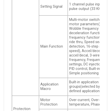
1 channel pulse input (33
Setting Signal
pulse output (33 KHz)
Multi-motor switching (up
motor parameters), Fast R
Wobble frequency functio
deceleration function, Mai
frequency function, Mom
ride thru, Speed search, 
Main Function
detection, 16-step speed 
speed), Accel/decel time 
accel/decal, 3-wire sequ
frequency, Frequency uppe
settings, DC injection brak
PID control, Built-in PLC (
Simple positioning functi
Built-in application param
Application
groups(selected by indust
Macro
defined application param
Motor
Over-current, Over-voltage
Protection
temperature, Phase loss
Protection