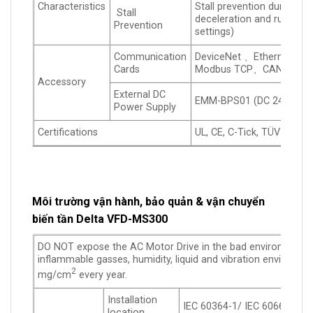
Characteristics
Stall prevention during ac
Stall
deceleration and running 
Prevention
settings)
Communication
DeviceNet 、Ethernet/IP
Cards
Modbus TCP、CANopen
Accessory
External DC
EMM-BPS01 (DC 24V power
Power Supply
Certifications
UL, CE, C-Tick, TÜV (SIL 
Môi trường vận hành, bảo quản & vận chuyển
biến tần Delta VFD-MS300
DO NOT expose the AC Motor Drive in the bad environment, su
inflammable gasses, humidity, liquid and vibration environment
2
mg/cm
every year.
Installation
IEC 60364-1/ IEC 60664-1 Pol
location