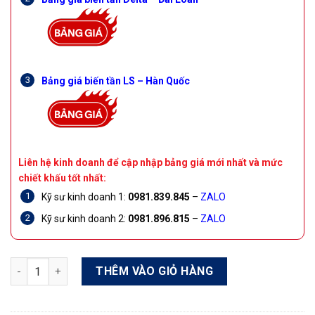
Bảng giá biến tần LS – Hàn Quốc
Liên hệ kinh doanh để cập nhập bảng giá mới nhất và mức
chiết khấu tốt nhất:
Kỹ sư kinh doanh 1:
0981.839.845
–
ZALO
Kỹ sư kinh doanh 2:
0981.896.815
–
ZALO
Biến tần Delta VFD-MS300 VFD13AMS43ANSAA 5.5KW 7.5HP 3 p
THÊM VÀO GIỎ HÀNG