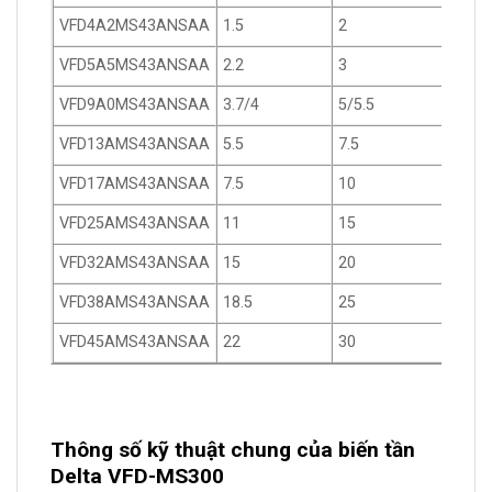
VFD4A2MS43ANSAA
1.5
2
4.2
VFD5A5MS43ANSAA
2.2
3
5.5
VFD9A0MS43ANSAA
3.7/4
5/5.5
9
VFD13AMS43ANSAA
5.5
7.5
13
VFD17AMS43ANSAA
7.5
10
17
VFD25AMS43ANSAA
11
15
25
VFD32AMS43ANSAA
15
20
32
VFD38AMS43ANSAA
18.5
25
38
VFD45AMS43ANSAA
22
30
45
Thông số kỹ thuật chung của biến tần
Delta VFD-MS300