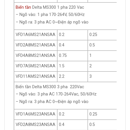
Biến tần
Delta MS300 1 pha 220 Vac
– Ngõ vào: 1 pha 170-264V, 50/60Hz
– Ngõ ra: 3 pha AC 0~Điện áp ngõ vào
VFD1A6MS21ANSAA
0.2
0.25
1.6
VFD2A8MS21ANSAA
0.4
0.5
2.8
VFD4A8MS21ANSAA
0.75
1
4.8
VFD7A5MS21ANSAA
1.5
2
7.5
VFD11AMS21ANSAA
2.2
3
11
Biến tần Delta MS300 3 pha 220Vac
– Ngõ vào: 3 pha AC 170-264Vac, 50/60Hz
– Ngõ ra: 3 pha AC 0~Điện áp ngõ vào
VFD1A6MS23ANSAA
0.2
0.25
1.6
VFD2A8MS23ANSAA
0.4
0.5
2.8