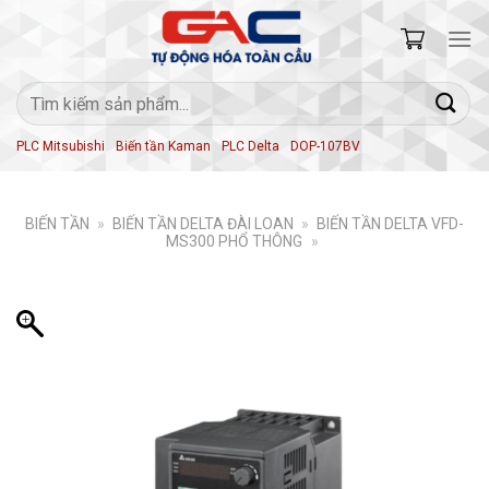
Skip
to
content
Tìm
kiếm:
PLC Mitsubishi
Biến tần Kaman
PLC Delta
DOP-107BV
BIẾN TẦN
»
BIẾN TẦN DELTA ĐÀI LOAN
»
BIẾN TẦN DELTA VFD-
MS300 PHỔ THÔNG
»