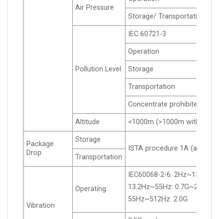
Air Pressure
Storage/ Transportation
IEC 60721-3
Operation
Pollution Level
Storage
Transportation
Concentrate prohibited
Altitude
<1000m (>1000m with derat
Storage
Package
ISTA procedure 1A (accordin
Drop
Transportation
IEC60068-2-6: 2Hz~13.2Hz:
13.2Hz~55Hz: 0.7G~2.0G
Operating
55Hz~512Hz: 2.0G
Vibration