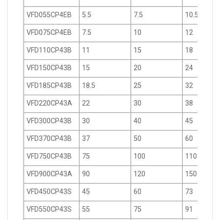
VFD055CP4EB
5.5
7.5
10.5
VFD075CP4EB
7.5
10
12
VFD110CP43B
11
15
18
VFD150CP43B
15
20
24
VFD185CP43B
18.5
25
32
VFD220CP43A
22
30
38
VFD300CP43B
30
40
45
VFD370CP43B
37
50
60
VFD750CP43B
75
100
110
VFD900CP43A
90
120
150
VFD450CP43S
45
60
73
VFD550CP43S
55
75
91