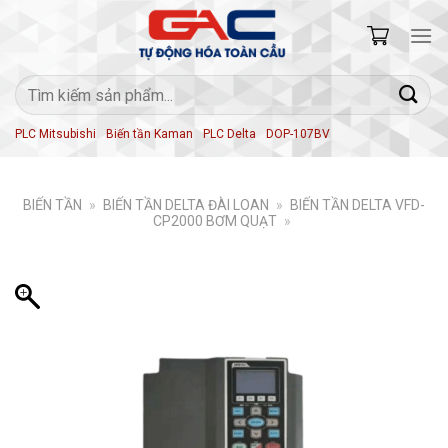
Skip
to
content
Tìm
kiếm:
PLC Mitsubishi
Biến tần Kaman
PLC Delta
DOP-107BV
BIẾN TẦN
»
BIẾN TẦN DELTA ĐÀI LOAN
»
BIẾN TẦN DELTA VFD-
CP2000 BƠM QUẠT
»