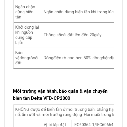
Ngăn chặn
dừng biến
Ngăn chặn dừng biến tần khi trong lúc tăng/g
tần
Khởi động lại
khi nguồn
Thông sốcài đặt lên đến 20giây
cung cấp
bịlỗi
Bảo
vệdòngrònối
Dòngđiện rò cao hơn 50% dòngđiệnđịnh mức
đất
Môi trường vận hành, bảo quản & vận chuyển
biến tần Delta VFD-CP2000
KHÔNG được để biến tần ở môi trường bẩn, chẳng hạn bụi, án
nổ, ẩm ướt và môi trường rung động. Hơi muối trong không
Vị trí lắp đặt
IEC60364-1/IEC60664-1 mức 