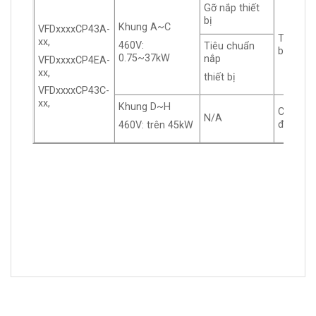
Gỡ nắp thiết
bị
Khung A~C
VFDxxxxCP43A-
Tiêu ch
xx,
460V:
Tiêu chuẩn
bản cáp
0.75~37kW
nắp
VFDxxxxCP4EA-
xx,
thiết bị
VFDxxxxCP43C-
xx,
Khung D~H
Có hộp 
N/A
điện
460V: trên 45kW