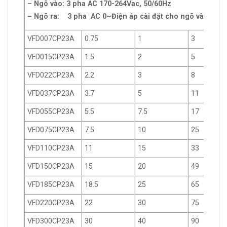
– Ngõ vào: 3 pha AC 170-264Vac, 50/60Hz
– Ngõ ra: 3 pha AC 0~Điện áp cài đặt cho ngõ vào
VFD007CP23A
0.75
1
3
VFD015CP23A
1.5
2
5
VFD022CP23A
2.2
3
8
VFD037CP23A
3.7
5
11
VFD055CP23A
5.5
7.5
17
VFD075CP23A
7.5
10
25
VFD110CP23A
11
15
33
VFD150CP23A
15
20
49
VFD185CP23A
18.5
25
65
VFD220CP23A
22
30
75
VFD300CP23A
30
40
90