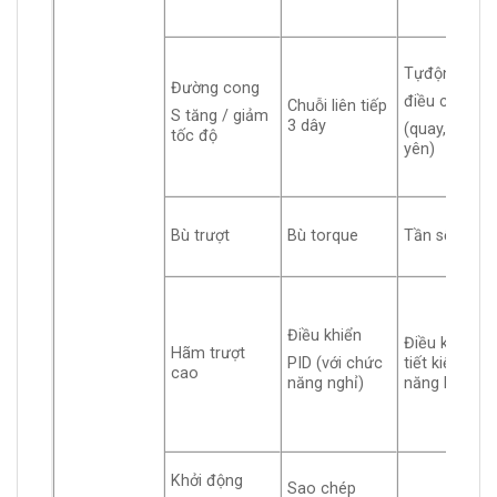
Tựđộng
Đường cong
điều chỉnh
Chuỗi liên tiếp
S tăng / giảm
3 dây
(quay, đứng
tốc độ
yên)
Bù trượt
Bù torque
Tần sốJOG
Điều khiển
Điều khiển
Hãm trượt
tiết kiệm
PID (với chức
cao
năng lượng
năng nghỉ)
Khởi động
Sao chép