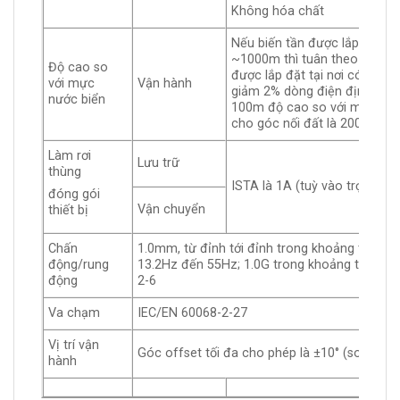
Không hóa chất
Nếu biến tần được lắp đặt tạ
~1000m thì tuân theo các hạ
Độ cao so
được lắp đặt tại nơi có độ 
với mực
Vận hành
giảm 2% dòng điện định mức 
nước biển
100m độ cao so với mực nước
cho góc nối đất là 2000m
Làm rơi
Lưu trữ
thùng
ISTA là 1A (tuỳ vào trọng lư
đóng gói
Vận chuyển
thiết bị
Chấn
1.0mm, từ đỉnh tới đỉnh trong khoảng từ 2Hz
động/rung
13.2Hz đến 55Hz; 1.0G trong khoảng từ 55Hz
động
2-6
Va chạm
IEC/EN 60068-2-27
Vị trí vận
Góc offset tối đa cho phép là ±10° (so với vị 
hành