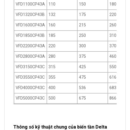
VFD1100CP43A
110
150
180
VFD1320CP43B
132
175
220
VFD1600CP43A
160
215
260
VFD1850CP43B
185
250
310
VFD2200CP43A
220
300
370
VFD2800CP43A
280
375
460
VFD3150CP43C
315
425
550
VFD3550CP43C
355
475
616
VFD4000CP43C
400
536
683
VFD5000CP43C
500
675
866
Thông số kỹ thuật chung của biến tần Delta