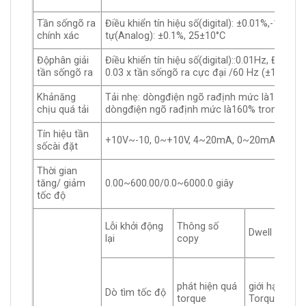
Tần sốngõ ra
Điều khiển tín hiệu số(digital): ±0.01%,-10°C~
chính xác
tự(Analog): ±0.1%, 25±10°C
Độphân giải
Điều khiển tín hiệu số(digital)::0.01Hz, Điều k
tần sốngõ ra
0.03 x tần sốngõ ra cực đại /60 Hz (±11bit)
Khảnăng
Tải nhẹ: dòngđiện ngõ rađịnh mức là120%tro
chịu quá tải
dòngđiện ngõ rađịnh mức là160% trong vòng
Tín hiệu tần
+10V~-10, 0~+10V, 4~20mA, 0~20mA, xung 
sốcài đặt
Thời gian
tăng/ giảm
0.00~600.00/0.0~6000.0 giây
tốc độ
Lỗi khởi động
Thông số
Dwell
lại
copy
phát hiện quá
giới hạn
Dò tìm tốc độ
torque
Torque