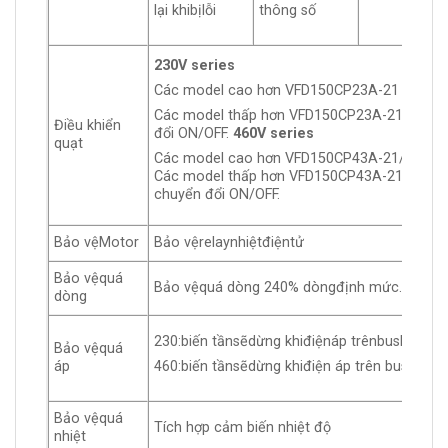
thông số
lại khibịlỗi
230V series
Các model cao hơn VFD150CP23A-21 (bao g
Các model thấp hơn VFD150CP23A-21 (không
Điều khiển
đổi ON/OFF.
460V series
quạt
Các model cao hơn VFD150CP43A-21/4EA-21
Các model thấp hơn VFD150CP43A-21/4EA-21
chuyển đổi ON/OFF.
Bảo vệMotor
Bảo vệrelaynhiệtđiệntử
Bảo vệquá
Bảo vệquá dòng 240% dòngđịnh mức. Tải th
dòng
230:biến tầnsẽdừng khiđiệnáp trênbusDCvượ
Bảo vệquá
áp
460:biến tầnsẽdừng khiđiện áp trên bus DC 
Bảo vệquá
Tích hợp cảm biến nhiệt độ
nhiệt