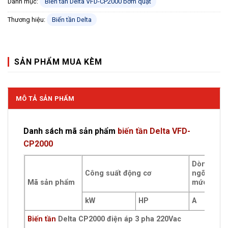
Danh mục:
Biến tần Delta VFD-CP2000 bơm quạt
Thương hiệu:
Biến tần Delta
SẢN PHẨM MUA KÈM
MÔ TẢ SẢN PHẨM
Danh sách mã sản phẩm
biến tần Delta VFD-
CP2000
Dòng điện
Công suất động cơ
ngõ ra đị
Mã sản phẩm
mức
kW
HP
A
Biến tần
Delta CP2000 điện áp 3 pha 220Vac