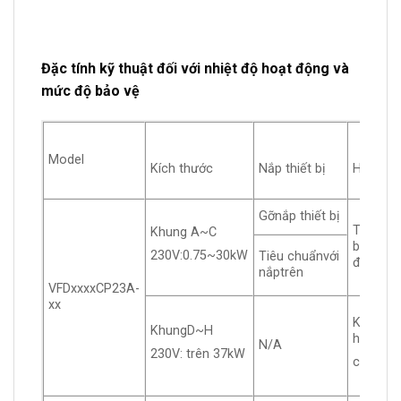
Đặc tính kỹ thuật đối với nhiệt độ hoạt động và
mức độ bảo vệ
Model
Kích thước
Nắp thiết bị
Hộp cáp
Gỡnắp thiết bị
Tiêu ch
Khung A~C
bảng cá
230V:0.75~30kW
Tiêu chuẩnvới
điện
nắptrên
VFDxxxxCP23A-
xx
Không 
KhungD~H
hộp
N/A
230V: trên 37kW
cáp điệ