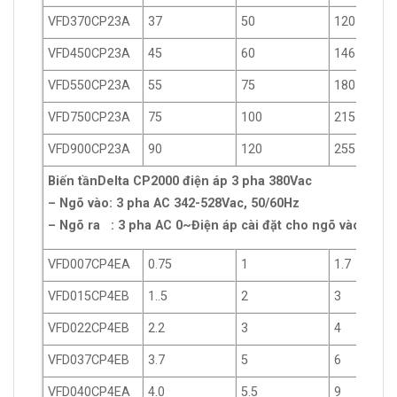
VFD370CP23A
37
50
120
VFD450CP23A
45
60
146
VFD550CP23A
55
75
180
VFD750CP23A
75
100
215
VFD900CP23A
90
120
255
Biến tầnDelta CP2000 điện áp 3 pha 380Vac
– Ngõ vào: 3 pha AC 342-528Vac, 50/60Hz
– Ngõ ra : 3 pha AC 0~Điện áp cài đặt cho ngõ vào
VFD007CP4EA
0.75
1
1.7
VFD015CP4EB
1..5
2
3
VFD022CP4EB
2.2
3
4
VFD037CP4EB
3.7
5
6
VFD040CP4EA
4.0
5.5
9