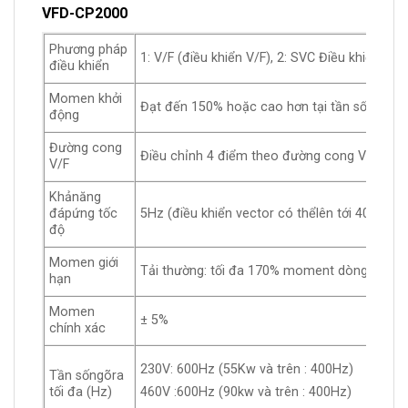
VFD-CP2000
Phương pháp
1: V/F (điều khiển V/F), 2: SVC Điều khiển sen
điều khiển
Momen khởi
Đạt đến 150% hoặc cao hơn tại tần số0.5Hz.
động
Đường cong
Điều chỉnh 4 điểm theo đường cong V/F và 
V/F
Khảnăng
đápứng tốc
5Hz (điều khiển vector có thểlên tới 40Hz)
độ
Momen giới
Tải thường: tối đa 170% moment dòngđiện
hạn
Momen
± 5%
chính xác
230V: 600Hz (55Kw và trên : 400Hz)
Tần sốngõra
tối đa (Hz)
460V :600Hz (90kw và trên : 400Hz)