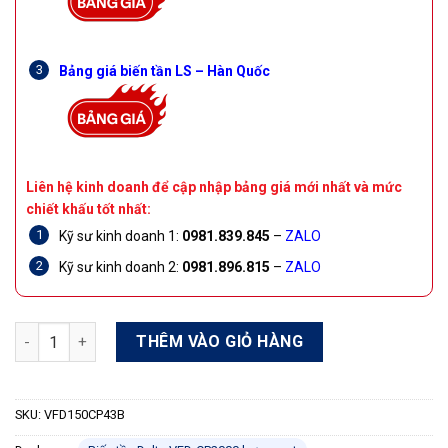
Bảng giá biến tần LS – Hàn Quốc
Liên hệ kinh doanh để cập nhập bảng giá mới nhất và mức
chiết khấu tốt nhất:
Kỹ sư kinh doanh 1:
0981.839.845
–
ZALO
Kỹ sư kinh doanh 2:
0981.896.815
–
ZALO
Biến tần Delta VFD-CP2000 VFD150CP43B 15KW 20HP 3 pha 380
THÊM VÀO GIỎ HÀNG
SKU:
VFD150CP43B