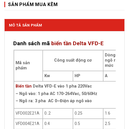
SẢN PHẨM MUA KÈM
MÔ TẢ SẢN PHẨM
Danh sách mã
biến tần Delta VFD-E
Dòng điện
Công suất động cơ
ngõ ra định
Mã sản
mức
phẩm
Kw
HP
A
Biến tần
Delta VFD-E vào 1 pha 220Vac
– Ngõ vào: 1 pha AC 170-264Vac, 50/60Hz
– Ngõ ra: 3 pha AC 0~Điện áp ngõ vào
VFD002E21A
0..2
0.25
1.6
VFD004E21A
0.4
0.5
2.5