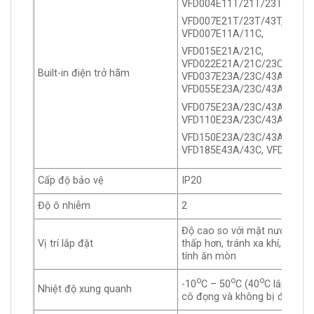
VFD004E11T/21T/23T/43T,
VFD007E21T/23T/43T, VFD01
VFD007E11A/11C,
VFD015E21A/21C,
VFD022E21A/21C/23C/23A/4
Built-in điện trở hãm
VFD037E23A/23C/43A/43C,
VFD055E23A/23C/43A/43C,
VFD075E23A/23C/43A/43C,
VFD110E23A/23C/43A/43C,
VFD150E23A/23C/43A/43C,
VFD185E43A/43C, VFD220E4
Cấp độ bảo vệ
IP20
Độ ô nhiễm
2
Độ cao so với mặt nước biển
Vị trí lắp đặt
thấp hơn, tránh xa khí, chất l
tính ăn mòn
o
o
o
-10
C – 50
C (40
C lắp side 
Nhiệt độ xung quanh
cô đọng và không bị đông lạ