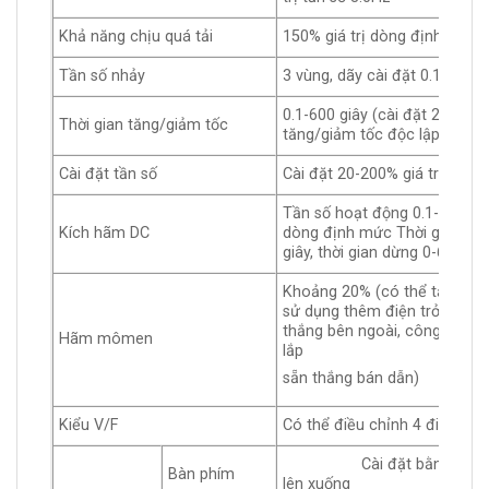
Khả năng chịu quá tải
150% giá trị dòng định mức 
Tần số nhảy
3 vùng, dãy cài đặt 0.1-600H
0.1-600 giây (cài đặt 2 cấp/m
Thời gian tăng/giảm tốc
tăng/giảm tốc độc lập)
Cài đặt tần số
Cài đặt 20-200% giá trị dòn
Tần số hoạt động 0.1-600Hz
Kích hãm DC
dòng định mức Thời gian khở
giây, thời gian dừng 0-60 giây
Khoảng 20% (có thể tăng lên
sử dụng thêm điện trở thắn
thắng bên ngoài, công suất 
Hãm mômen
lắp
sẵn thắng bán dẫn)
Kiểu V/F
Có thể điều chỉnh 4 điểm kiể
Cài đặt bằng cách nh
Bàn phím
lên xuống