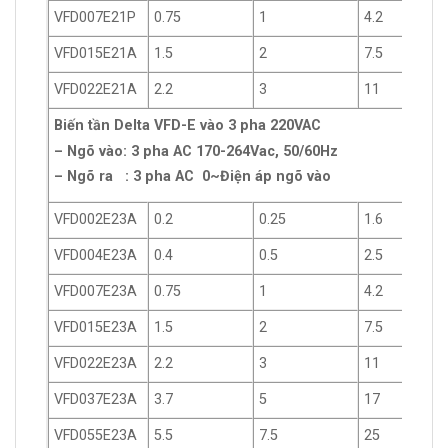
VFD007E21P
0.75
1
4.2
VFD015E21A
1.5
2
7.5
VFD022E21A
2.2
3
11
Biến tần Delta VFD-E vào 3 pha 220VAC
– Ngõ vào: 3 pha AC 170-264Vac, 50/60Hz
– Ngõ ra : 3 pha AC 0~Điện áp ngõ vào
VFD002E23A
0.2
0.25
1.6
VFD004E23A
0.4
0.5
2.5
VFD007E23A
0.75
1
4.2
VFD015E23A
1.5
2
7.5
VFD022E23A
2.2
3
11
VFD037E23A
3.7
5
17
VFD055E23A
5.5
7.5
25