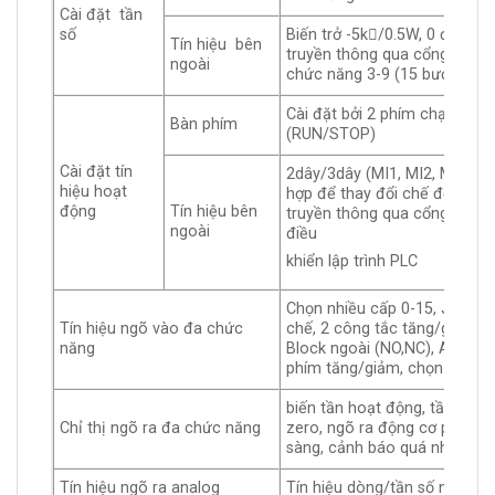
Cài đặt tần
số
Biến trở -5k/0.5W, 0 đến +
Tín hiệu bên
truyền thông qua cổng RS48
ngoài
chức năng 3-9 (15 bước, Jog
Cài đặt bởi 2 phím chạy và d
Bàn phím
(RUN/STOP)
Cài đặt tín
2dây/3dây (MI1, MI2, MI3) có
hiệu hoạt
hợp để thay đổi chế độ hoạt
động
Tín hiệu bên
truyền thông qua cổng RS48
ngoài
điều
khiển lập trình PLC
Chọn nhiều cấp 0-15, Jog, t
Tín hiệu ngõ vào đa chức
chế, 2 công tắc tăng/giảm, 
năng
Block ngoài (NO,NC), ACI/AVI,
phím tăng/giảm, chọn ngõ v
biến tần hoạt động, tần số đ
Chỉ thị ngõ ra đa chức năng
zero, ngõ ra động cơ phụ, bộ
sàng, cảnh báo quá nhiệt, d
Tín hiệu ngõ ra analog
Tín hiệu dòng/tần số ngõ ra 