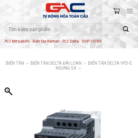
Skip
to
content
Tìm
kiếm:
PLC Mitsubishi
Biến tần Kaman
PLC Delta
DOP-107BV
BIẾN TẦN
»
BIẾN TẦN DELTA ĐÀI LOAN
»
BIẾN TẦN DELTA VFD-E
NGỪNG SX
»