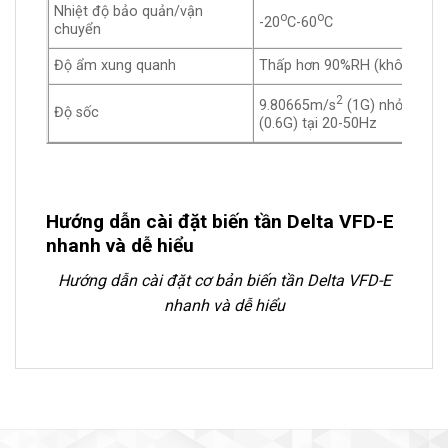
Nhiệt độ bảo quản/vận
o
o
-20
C-60
C
chuyển
Độ ẩm xung quanh
Thấp hơn 90%RH (không cô 
2
9.80665m/s
(1G) nhỏ hơn 2
Độ sốc
(0.6G) tại 20-50Hz
Hướng dẫn cài đặt biến tần Delta VFD-E
nhanh và dễ hiểu
Hướng dẫn cài đặt cơ bản biến tần Delta VFD-E
nhanh và dễ hiểu