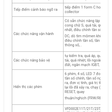
tiếp điểm 1 form C hoặc ngõ
Tiếp điểm cảnh báo ngõ ra
collector
Có sẵn chức năng lập trình 
cong chữ S, quá tải, quá dòng
nhất, điều chỉnh tần số sóng
Các chức năng vận hành
DC, dò tìm mômen khi mất n
điều chỉnh tần số, tần số giới
thông số,…
tự kiểm tra, quá áp, quá dòng
Các chức năng bảo vệ
tải, quá nhiệt, lỗi ngoài, nhiệt 
đất, ngắn mạch IGBT, PTC…
6 phím, 4 số, LED 7 đoạn, 5 tr
tần số chính, tần số ngõ ra, 
ra, đơn vị tính, giá trị thông 
Hiển thị các phím
lại lỗi đã xảy ra, chạy (RUN),
RESET, quay
thuận/nghịch (FRW/REV), PL
VFD002E11T/21T/23T,