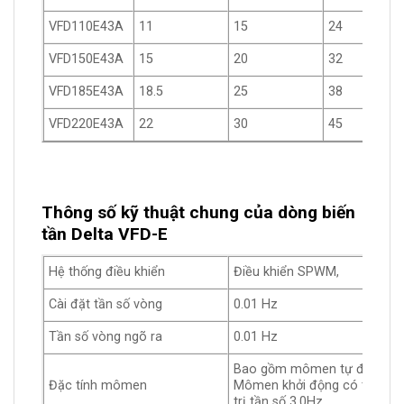
VFD110E43A
11
15
24
VFD150E43A
15
20
32
VFD185E43A
18.5
25
38
VFD220E43A
22
30
45
Thông số kỹ thuật chung của dòng biến
tần Delta VFD-E
Hệ thống điều khiển
Điều khiển SPWM,
Cài đặt tần số vòng
0.01 Hz
Tần số vòng ngõ ra
0.01 Hz
Bao gồm mômen tự động, tự 
Đặc tính mômen
Mômen khởi động có thể đạt 
trị tần số 3.0Hz