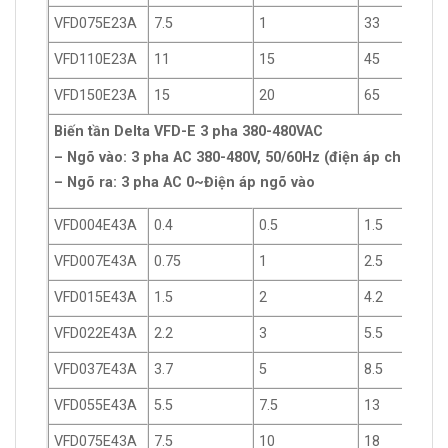
VFD075E23A
7.5
1
33
VFD110E23A
11
15
45
VFD150E23A
15
20
65
Biến tần Delta VFD-E 3 pha 380-480VAC
– Ngõ vào: 3 pha AC 380-480V, 50/60Hz (điện áp cho phép
– Ngõ ra: 3 pha AC 0~Điện áp ngõ vào
VFD004E43A
0.4
0.5
1.5
VFD007E43A
0.75
1
2.5
VFD015E43A
1.5
2
4.2
VFD022E43A
2.2
3
5.5
VFD037E43A
3.7
5
8.5
VFD055E43A
5.5
7.5
13
VFD075E43A
7.5
10
18