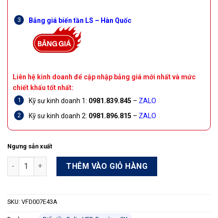
Bảng giá biến tần LS – Hàn Quốc
Liên hệ kinh doanh để cập nhập bảng giá mới nhất và mức
chiết khấu tốt nhất:
Kỹ sư kinh doanh 1:
0981.839.845
–
ZALO
Kỹ sư kinh doanh 2:
0981.896.815
–
ZALO
Ngưng sản xuất
Biến tần Delta VFD-E VFD007E43A 0.75KW 1 HP 3 pha 380 - 480
THÊM VÀO GIỎ HÀNG
SKU:
VFD007E43A