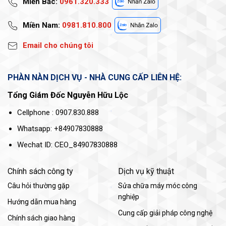
Miền Bắc:
0961.320.333
Miền Nam:
0981.810.800
Email cho chúng tôi
PHÀN NÀN DỊCH VỤ - NHÀ CUNG CẤP LIÊN HỆ:
Tổng Giám Đốc Nguyễn Hữu Lộc
Cellphone : 0907.830.888
Whatsapp: +84907830888
Wechat ID: CEO_84907830888
Chính sách công ty
Dịch vụ kỹ thuật
Câu hỏi thường gặp
Sửa chữa máy móc công
nghiệp
Hướng dẫn mua hàng
Cung cấp giải pháp công nghệ
Chính sách giao hàng