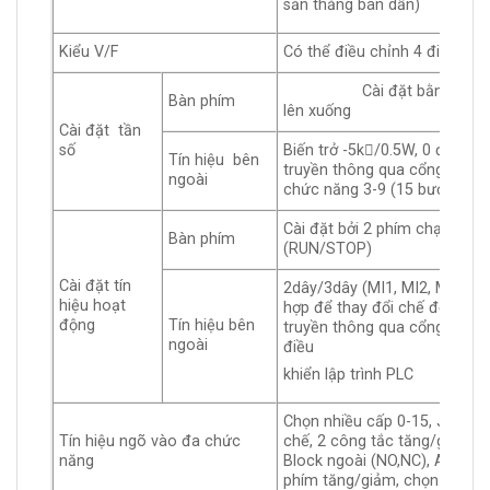
sẵn thắng bán dẫn)
Kiểu V/F
Có thể điều chỉnh 4 điểm kiể
Cài đặt bằng cách nh
Bàn phím
lên xuống
Cài đặt tần
số
Biến trở -5k/0.5W, 0 đến +
Tín hiệu bên
truyền thông qua cổng RS48
ngoài
chức năng 3-9 (15 bước, Jog
Cài đặt bởi 2 phím chạy và d
Bàn phím
(RUN/STOP)
Cài đặt tín
2dây/3dây (MI1, MI2, MI3) có
hiệu hoạt
hợp để thay đổi chế độ hoạt
động
Tín hiệu bên
truyền thông qua cổng RS48
ngoài
điều
khiển lập trình PLC
Chọn nhiều cấp 0-15, Jog, t
Tín hiệu ngõ vào đa chức
chế, 2 công tắc tăng/giảm, 
năng
Block ngoài (NO,NC), ACI/AVI,
phím tăng/giảm, chọn ngõ v