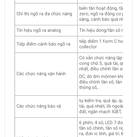
biến tần hoạt động, tần số đ
Chỉ thị ngõ ra đa chức năng
zero, ngõ ra động cơ phụ, bộ
sàng, cảnh báo quá nhiệt, d
Tín hiệu ngõ ra analog
Tín hiệu dòng/tần số ngõ ra 
tiếp điểm 1 form C hoặc ngõ
Tiếp điểm cảnh báo ngõ ra
collector
Có sẵn chức năng lập trình 
cong chữ S, quá tải, quá dòng
nhất, điều chỉnh tần số sóng
Các chức năng vận hành
DC, dò tìm mômen khi mất n
điều chỉnh tần số, tần số giới
thông số,…
tự kiểm tra, quá áp, quá dòng
Các chức năng bảo vệ
tải, quá nhiệt, lỗi ngoài, nhiệt 
đất, ngắn mạch IGBT, PTC…
6 phím, 4 số, LED 7 đoạn, 5 tr
tần số chính, tần số ngõ ra, 
ra, đơn vị tính, giá trị thông 