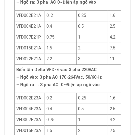
– Ngõ ra: 3 pha AC 0~Điện áp ngõ vào
VFD002E21A
0..2
0.25
1.6
VFD004E21A
0.4
0.5
2.5
VFD007E21P
0.75
1
4.2
VFD015E21A
1.5
2
7.5
VFD022E21A
2.2
3
11
Biến tần Delta VFD-E vào 3 pha 220VAC
– Ngõ vào: 3 pha AC 170-264Vac, 50/60Hz
– Ngõ ra : 3 pha AC 0~Điện áp ngõ vào
VFD002E23A
0.2
0.25
1.6
VFD004E23A
0.4
0.5
2.5
VFD007E23A
0.75
1
4.2
VFD015E23A
1.5
2
7.5