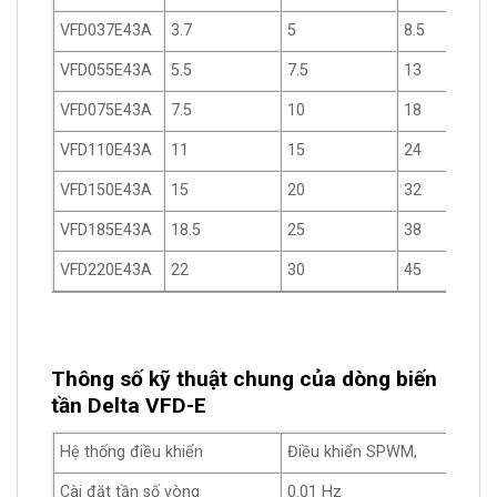
VFD037E43A
3.7
5
8.5
VFD055E43A
5.5
7.5
13
VFD075E43A
7.5
10
18
VFD110E43A
11
15
24
VFD150E43A
15
20
32
VFD185E43A
18.5
25
38
VFD220E43A
22
30
45
Thông số kỹ thuật chung của dòng biến
tần Delta VFD-E
Hệ thống điều khiển
Điều khiển SPWM,
Cài đặt tần số vòng
0.01 Hz