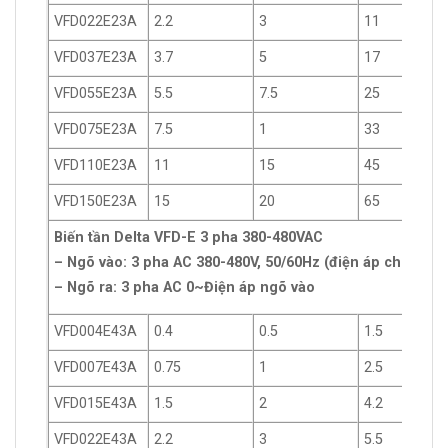
VFD022E23A
2.2
3
11
VFD037E23A
3.7
5
17
VFD055E23A
5.5
7.5
25
VFD075E23A
7.5
1
33
VFD110E23A
11
15
45
VFD150E23A
15
20
65
Biến tần Delta VFD-E 3 pha 380-480VAC
– Ngõ vào: 3 pha AC 380-480V, 50/60Hz (điện áp cho phép
– Ngõ ra: 3 pha AC 0~Điện áp ngõ vào
VFD004E43A
0.4
0.5
1.5
VFD007E43A
0.75
1
2.5
VFD015E43A
1.5
2
4.2
VFD022E43A
2.2
3
5.5