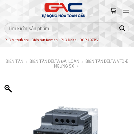
Skip
to
content
Tìm
kiếm:
PLC Mitsubishi
Biến tần Kaman
PLC Delta
DOP-107BV
BIẾN TẦN
»
BIẾN TẦN DELTA ĐÀI LOAN
»
BIẾN TẦN DELTA VFD-E
NGỪNG SX
»