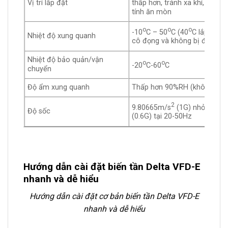
Vị trí lắp đặt
thấp hơn, tránh xa khí, chất l
tính ăn mòn
o
o
o
-10
C – 50
C (40
C lắp side 
Nhiệt độ xung quanh
cô đọng và không bị đông lạ
Nhiệt độ bảo quản/vận
o
o
-20
C-60
C
chuyển
Độ ẩm xung quanh
Thấp hơn 90%RH (không cô 
2
9.80665m/s
(1G) nhỏ hơn 2
Độ sốc
(0.6G) tại 20-50Hz
Hướng dẫn cài đặt biến tần Delta VFD-E
nhanh và dễ hiểu
Hướng dẫn cài đặt cơ bản biến tần Delta VFD-E
nhanh và dễ hiểu