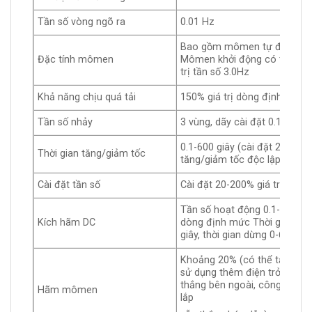
Tần số vòng ngõ ra
0.01 Hz
Bao gồm mômen tự động, tự 
Đặc tính mômen
Mômen khởi động có thể đạt 
trị tần số 3.0Hz
Khả năng chịu quá tải
150% giá trị dòng định mức 
Tần số nhảy
3 vùng, dãy cài đặt 0.1-600H
0.1-600 giây (cài đặt 2 cấp/m
Thời gian tăng/giảm tốc
tăng/giảm tốc độc lập)
Cài đặt tần số
Cài đặt 20-200% giá trị dòn
Tần số hoạt động 0.1-600Hz
Kích hãm DC
dòng định mức Thời gian khở
giây, thời gian dừng 0-60 giây
Khoảng 20% (có thể tăng lên
sử dụng thêm điện trở thắn
thắng bên ngoài, công suất 
Hãm mômen
lắp