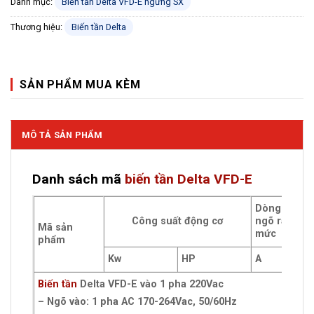
Danh mục:
Biến tần Delta VFD-E ngừng SX
Thương hiệu:
Biến tần Delta
SẢN PHẨM MUA KÈM
MÔ TẢ SẢN PHẨM
Danh sách mã
biến tần Delta VFD-E
Dòng điện
Công suất động cơ
ngõ ra định
Mã sản
mức
phẩm
Kw
HP
A
Biến tần
Delta VFD-E vào 1 pha 220Vac
– Ngõ vào: 1 pha AC 170-264Vac, 50/60Hz