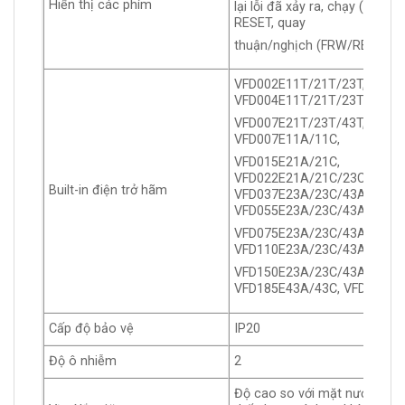
Hiển thị các phím
lại lỗi đã xảy ra, chạy (RUN),
RESET, quay
thuận/nghịch (FRW/REV), PL
VFD002E11T/21T/23T,
VFD004E11T/21T/23T/43T,
VFD007E21T/23T/43T, VFD01
VFD007E11A/11C,
VFD015E21A/21C,
VFD022E21A/21C/23C/23A/4
Built-in điện trở hãm
VFD037E23A/23C/43A/43C,
VFD055E23A/23C/43A/43C,
VFD075E23A/23C/43A/43C,
VFD110E23A/23C/43A/43C,
VFD150E23A/23C/43A/43C,
VFD185E43A/43C, VFD220E4
Cấp độ bảo vệ
IP20
Độ ô nhiễm
2
Độ cao so với mặt nước biển