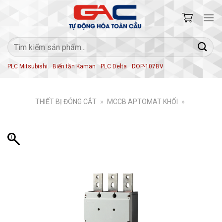
Skip
to
content
Tìm
kiếm:
PLC Mitsubishi
Biến tần Kaman
PLC Delta
DOP-107BV
THIẾT BỊ ĐÓNG CẮT
»
MCCB APTOMAT KHỐI
»