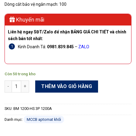
Dòng cắt bảo vệ ngắn mạch: 100
Khuyến mãi
Liên hệ ngay SĐT/Zalo để nhận BẢNG GIÁ CHI TIẾT và chính
sách bán tốt nhất:
Kinh Doanh Tá:
0981.839.845
–
ZALO
Còn 50 trong kho
Aptopmat khối có thanh đồng MCCB Shihlin BM 1200-HS 3P 12
THÊM VÀO GIỎ HÀNG
SKU:
BM 1200-HS 3P 1200A
Danh mục:
MCCB aptomat khối