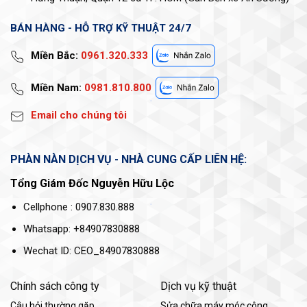
BÁN HÀNG - HỖ TRỢ KỸ THUẬT 24/7
Miền Bắc:
0961.320.333
Miền Nam:
0981.810.800
Email cho chúng tôi
PHÀN NÀN DỊCH VỤ - NHÀ CUNG CẤP LIÊN HỆ:
Tổng Giám Đốc Nguyễn Hữu Lộc
Cellphone : 0907.830.888
Whatsapp: +84907830888
Wechat ID: CEO_84907830888
Chính sách công ty
Dịch vụ kỹ thuật
Câu hỏi thường gặp
Sửa chữa máy móc công