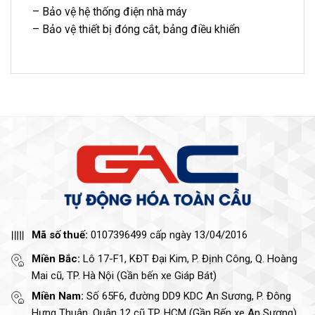
– Bảo vệ hệ thống điện nhà máy
– Bảo vệ thiết bị đóng cắt, bảng điều khiển
Mã số thuế:
0107396499 cấp ngày 13/04/2016
Miền Bắc:
Lô 17-F1, KĐT Đại Kim, P. Định Công, Q. Hoàng
Mai cũ, TP. Hà Nội (Gần bến xe Giáp Bát)
Miền Nam:
Số 65F6, đường DD9 KDC An Sương, P. Đông
Hưng Thuận, Quận 12 cũ TP. HCM (Gần Bến xe An Sương)