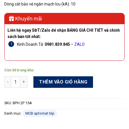
Dòng cắt bảo vệ ngắn mạch Icu (kA): 10
Khuyến mãi
Liên hệ ngay SĐT/Zalo để nhận BẢNG GIÁ CHI TIẾT và chính
sách bán tốt nhất:
Kinh Doanh Tá:
0981.839.845
–
ZALO
Còn 50 trong kho
Aptomat tép nhỏ MCB Shihlin BPH 2P 15A 10kA số lượng
THÊM VÀO GIỎ HÀNG
SKU:
BPH 2P 15A
Danh mục:
MCB aptomat tép