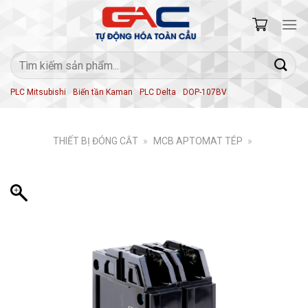
Skip
to
content
Tìm
kiếm:
PLC Mitsubishi
Biến tần Kaman
PLC Delta
DOP-107BV
THIẾT BỊ ĐÓNG CẮT
»
MCB APTOMAT TÉP
»