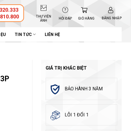
320.333
.810.800
THƯ VIỆN
ĐĂNG NHẬP
GIỎ HÀNG
HỎI ĐÁP
ẢNH
IỆU
TIN TỨC
LIÊN HỆ
GIÁ TRỊ KHÁC BIỆT
 3P
BẢO HÀNH 3 NĂM
LỖI 1 ĐỔI 1