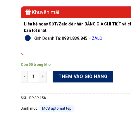
Khuyến mãi
Liên hệ ngay SĐT/Zalo để nhận BẢNG GIÁ CHI TIẾT và c
bán tốt nhất:
Kinh Doanh Tá:
0981.839.845
–
ZALO
Còn 50 trong kho
Aptomat tép nhỏ MCB Shihlin BP 3P 15A 5kA số lượng
THÊM VÀO GIỎ HÀNG
SKU:
BP 3P 15A
Danh mục:
MCB aptomat tép