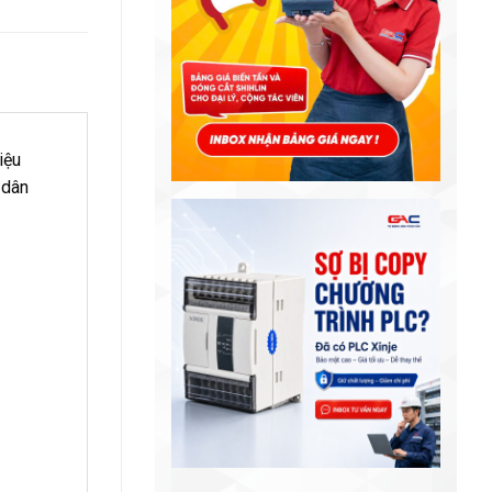
iệu
 dân