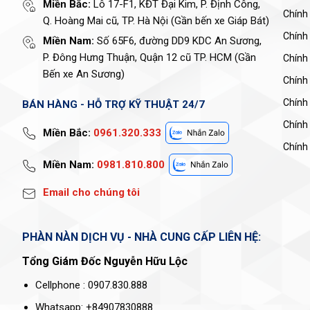
Miền Bắc:
Lô 17-F1, KĐT Đại Kim, P. Định Công,
Chính
Q. Hoàng Mai cũ, TP. Hà Nội (Gần bến xe Giáp Bát)
Chính
Miền Nam:
Số 65F6, đường DD9 KDC An Sương,
P. Đông Hưng Thuận, Quận 12 cũ TP. HCM (Gần
Chính 
Bến xe An Sương)
Chính
Chính
BÁN HÀNG - HỖ TRỢ KỸ THUẬT 24/7
Chính
Miền Bắc:
0961.320.333
Chính 
Miền Nam:
0981.810.800
Email cho chúng tôi
PHÀN NÀN DỊCH VỤ - NHÀ CUNG CẤP LIÊN HỆ:
Tổng Giám Đốc Nguyễn Hữu Lộc
Cellphone : 0907.830.888
Whatsapp: +84907830888