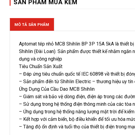
SẢN PHẨM MUA KÈM
MÔ TẢ SẢN PHẨM
Aptomat tép nhỏ MCB Shihlin BP 3P 15A 5kA là thiết bị
Shihlin (Đài Loan). Sản phẩm được thiết kế nhằm ngăn 
dụng và công nghiệp
Tiêu Chuẩn Sản Xuất
– Đáp ứng tiêu chuẩn quốc tế IEC 60898 về thiết bị đóng
– Sản phẩm đến từ Shihlin Electric – thương hiệu uy tín c
Ứng Dụng Của Cầu Dao MCB Shihlin
– Giám sát và bảo vệ dòng điện, điện áp trong các đường
– Sử dụng trong hệ thống điện thông minh của các tòa n
– Ứng dụng trong hệ thống năng lượng mặt trời để kiểm
– Kết hợp với cảm biến, bộ điều khiển để tối ưu hóa mức
– Tăng độ ổn định và tuổi thọ của thiết bị điện trong m