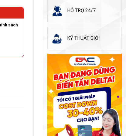
HỖ TRỢ 24/7
hính sách
KỸ THUẬT GIỎI