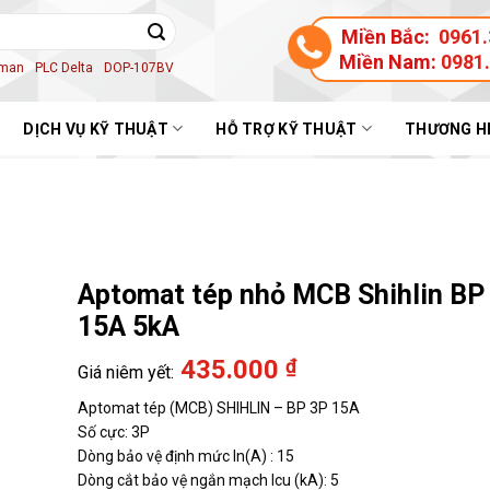
Miền Bắc:
0961.
Miền Nam:
0981
aman
PLC Delta
DOP-107BV
DỊCH VỤ KỸ THUẬT
HỖ TRỢ KỸ THUẬT
THƯƠNG H
Aptomat tép nhỏ MCB Shihlin BP
15A 5kA
435.000
₫
Aptomat tép (MCB) SHIHLIN – BP 3P 15A
Số cực: 3P
Dòng bảo vệ định mức In(A) : 15
Dòng cắt bảo vệ ngắn mạch Icu (kA): 5