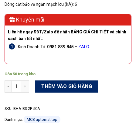
Dòng cắt bảo vệ ngắn mạch Icu (kA): 6
Khuyến mãi
Liên hệ ngay SĐT/Zalo để nhận BẢNG GIÁ CHI TIẾT và chính
sách bán tốt nhất:
Kinh Doanh Tá:
0981.839.845
–
ZALO
Còn 50 trong kho
Aptomat nhỏ MCB Shihlin BHA-B3 2P 50A 6kA số lượng
THÊM VÀO GIỎ HÀNG
SKU:
BHA-B3 2P 50A
Danh mục:
MCB aptomat tép