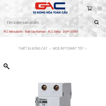
Skip
to
content
Tìm
kiếm:
PLC Mitsubishi
Biến tần Kaman
PLC Delta
DOP-107BV
THIẾT BỊ ĐÓNG CẮT
»
MCB APTOMAT TÉP
»