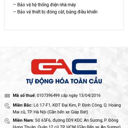
– Bảo vệ hệ thống điện nhà máy
– Bảo vệ thiết bị đóng cắt, bảng điều khiển
Mã số thuế:
0107396499 cấp ngày 13/04/2016
Miền Bắc:
Lô 17-F1, KĐT Đại Kim, P. Định Công, Q. Hoàng
Mai cũ, TP. Hà Nội (Gần bến xe Giáp Bát)
Miền Nam:
Số 65F6, đường DD9 KDC An Sương, P. Đông
Hưng Thuận, Quận 12 cũ TP. HCM (Gần Bến xe An Sương)