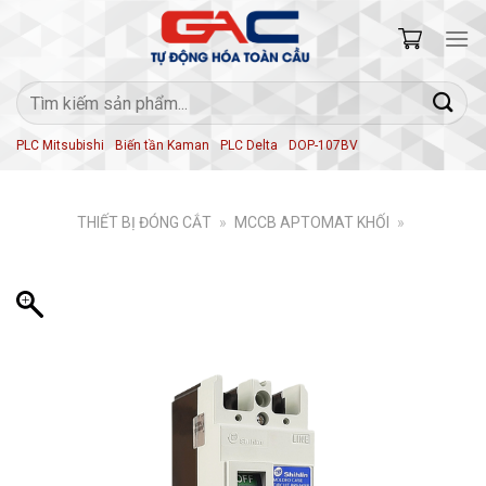
Skip
to
content
Tìm
kiếm:
PLC Mitsubishi
Biến tần Kaman
PLC Delta
DOP-107BV
THIẾT BỊ ĐÓNG CẮT
»
MCCB APTOMAT KHỐI
»