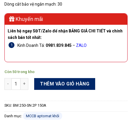
Dòng cắt bảo vệ ngắn mạch: 30
Khuyến mãi
Liên hệ ngay SĐT/Zalo để nhận BẢNG GIÁ CHI TIẾT và chính
sách bán tốt nhất:
Kinh Doanh Tá:
0981.839.845
–
ZALO
Còn 50 trong kho
Aptomat khối MCCB Shihlin BM 250-SN 2P 150A 30kA số lượng
THÊM VÀO GIỎ HÀNG
SKU:
BM 250-SN 2P 150A
Danh mục:
MCCB aptomat khối