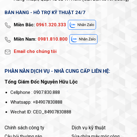
BÁN HÀNG - HỖ TRỢ KỸ THUẬT 24/7
Miền Bắc:
0961.320.333
Miền Nam:
0981.810.800
Email cho chúng tôi
PHÀN NÀN DỊCH VỤ - NHÀ CUNG CẤP LIÊN HỆ:
Tổng Giám Đốc Nguyễn Hữu Lộc
Cellphone : 0907.830.888
Whatsapp: +84907830888
Wechat ID: CEO_84907830888
Chính sách công ty
Dịch vụ kỹ thuật
Câu hỏi thường gặp
Sửa chữa máy móc công